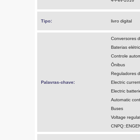
4-Fev-2016
Tipo: 
livro digital
Conversores de
Baterias elétri
Controle auto
Ônibus
Reguladores d
Palavras-chave: 
Electric curren
Electric batter
Automatic cont
Buses
Voltage regula
CNPQ::ENGEN