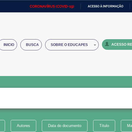
CORONAVÍRUS (COVID-19)
ACESSO À INFORMAÇÃO
Ministério da Defesa
Ministério das Relações
Mini
IR
Exteriores
PARA
O
Ministério da Cidadania
Ministério da Saúde
Mini
CONTEÚDO
ACESSO RE
INICIO
BUSCA
SOBRE O EDUCAPES
Ministério do Desenvolvimento
Controladoria-Geral da União
Minis
Regional
e do
Advocacia-Geral da União
Banco Central do Brasil
Plana
Autores
Data do documento
Título
Ma