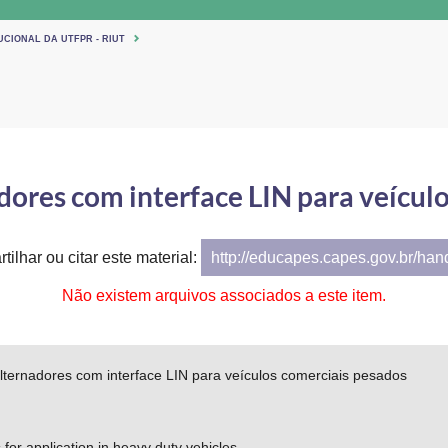
UCIONAL DA UTFPR - RIUT
dores com interface LIN para veícul
tilhar ou citar este material:
http://educapes.capes.gov.br/ha
Não existem arquivos associados a este item.
lternadores com interface LIN para veículos comerciais pesados
 for application in heavy duty vehicles