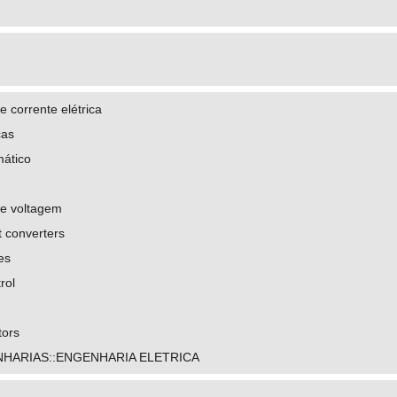
 corrente elétrica
cas
mático
e voltagem
t converters
ies
rol
tors
HARIAS::ENGENHARIA ELETRICA