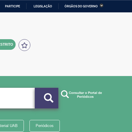
PARTICIPE
LEGISLAÇÃO
ÓRGÃOS DO GOVERNO
stério da Economia
Ministério da Infraestrutura
stério de Minas e Energia
Ministério da Ciência,
Tecnologia, Inovações e
Comunicações
STRITO
tério da Mulher, da Família
Secretaria-Geral
s Direitos Humanos
lto
terial UAB
Periódicos