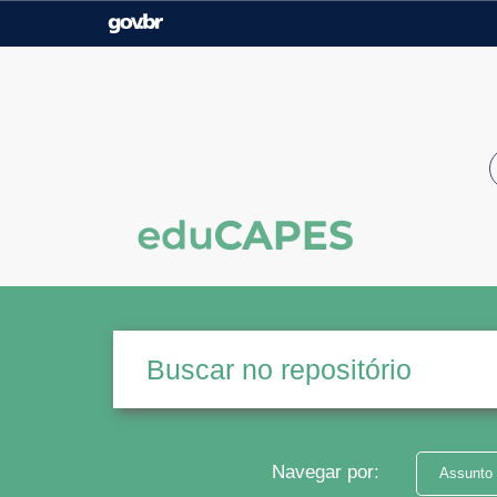
Casa Civil
Ministério da Justiça e
Segurança Pública
Ministério da Agricultura,
Ministério da Educação
Pecuária e Abastecimento
Ministério do Meio Ambiente
Ministério do Turismo
Secretaria de Governo
Gabinete de Segurança
Institucional
Navegar por:
Assunto