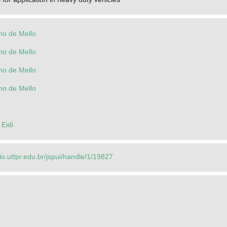
no de Mello
no de Mello
no de Mello
no de Mello
 Eidi
rio.utfpr.edu.br/jspui/handle/1/19827