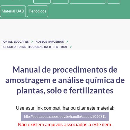
Ministério de Minas e Energia
Material UAB
Periódicos
Ministério da Ciência, Tecnologia, Inovações e Comunicações
Ministério do Meio Ambiente
PORTAL EDUCAPES
NOSSOS PARCEIROS
Ministério do Turismo
REPOSITORIO INSTITUCIONAL DA UTFPR - RIUT
Ministério do Desenvolvimento Regional
Manual de procedimentos de
Controladoria-Geral da União
amostragem e análise química de
Ministério da Mulher, da Família e dos Direitos Humanos
plantas, solo e fertilizantes
Secretaria-Geral
Use este link compartilhar ou citar este material:
Secretaria de Governo
http://educapes.capes.gov.br/handle/capes/1096311
Gabinete de Segurança Institucional
Não existem arquivos associados a este item.