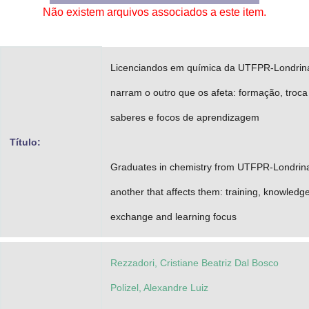
Não existem arquivos associados a este item.
Advocacia-Geral da União
Banco Central do Brasil
Licenciandos em química da UTFPR-Londrin
Planalto
narram o outro que os afeta: formação, troca
saberes e focos de aprendizagem
Título:
Graduates in chemistry from UTFPR-Londrina 
another that affects them: training, knowledg
exchange and learning focus
Rezzadori, Cristiane Beatriz Dal Bosco
Polizel, Alexandre Luiz