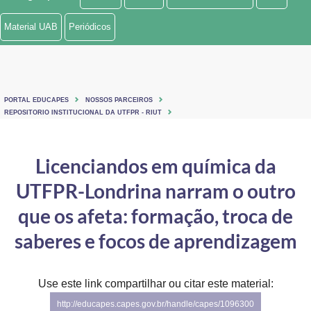
Ministério de Minas e Energia
Material UAB
Periódicos
Ministério da Ciência, Tecnologia, Inovações e Comunicações
Ministério do Meio Ambiente
PORTAL EDUCAPES
NOSSOS PARCEIROS
Ministério do Turismo
REPOSITORIO INSTITUCIONAL DA UTFPR - RIUT
Ministério do Desenvolvimento Regional
Licenciandos em química da
Controladoria-Geral da União
UTFPR-Londrina narram o outro
Ministério da Mulher, da Família e dos Direitos Humanos
que os afeta: formação, troca de
Secretaria-Geral
saberes e focos de aprendizagem
Secretaria de Governo
Use este link compartilhar ou citar este material:
Gabinete de Segurança Institucional
http://educapes.capes.gov.br/handle/capes/1096300