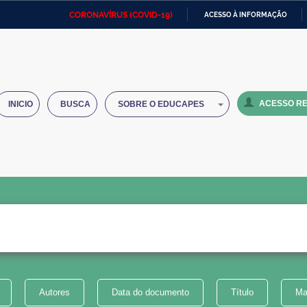
CORONAVÍRUS (COVID-19)
ACESSO À INFORMAÇÃO
Ministério da Defesa
Ministério das Relações
Mini
IR
Exteriores
PARA
O
Ministério da Cidadania
Ministério da Saúde
Mini
CONTEÚDO
ACESSO RE
INICIO
BUSCA
SOBRE O EDUCAPES
Ministério do Desenvolvimento
Controladoria-Geral da União
Minis
Regional
e do
Advocacia-Geral da União
Banco Central do Brasil
Plana
Autores
Data do documento
Título
Ma