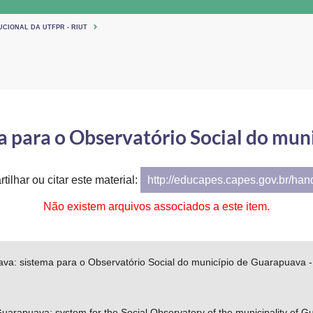
UCIONAL DA UTFPR - RIUT
 para o Observatório Social do muni
tilhar ou citar este material:
http://educapes.capes.gov.br/ha
Não existem arquivos associados a este item.
a: sistema para o Observatório Social do município de Guarapuava 
arapuava: system for the Social Observatory of the municipality of 