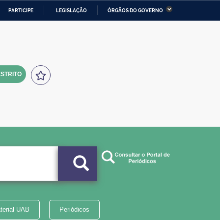
PARTICIPE
LEGISLAÇÃO
ÓRGÃOS DO GOVERNO
stério da Economia
Ministério da Infraestrutura
stério de Minas e Energia
Ministério da Ciência,
Tecnologia, Inovações e
Comunicações
STRITO
tério da Mulher, da Família
Secretaria-Geral
s Direitos Humanos
lto
terial UAB
Periódicos