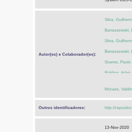
Silva, Guilher
Banaszewski, 
Silva, Guilher
Banaszewski, 
Autor(es) e Colaborador(es): 
Soares, Paulo
Rohling, Adair
Moraes, Valdin
Outros identificadores: 
http://reposito
13-Nov-2020