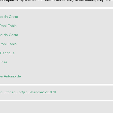
me da Costa
Roni Fabio
me da Costa
Roni Fabio
 Henrique
 José
ei Antonio de
rio.utfpr.edu.br/jspui/handle/1/11870