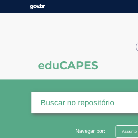
Casa Civil
Ministério da Justiça e
Segurança Pública
Ministério da Agricultura,
Ministério da Educação
Pecuária e Abastecimento
Ministério do Meio Ambiente
Ministério do Turismo
Secretaria de Governo
Gabinete de Segurança
Institucional
Navegar por:
Assunto