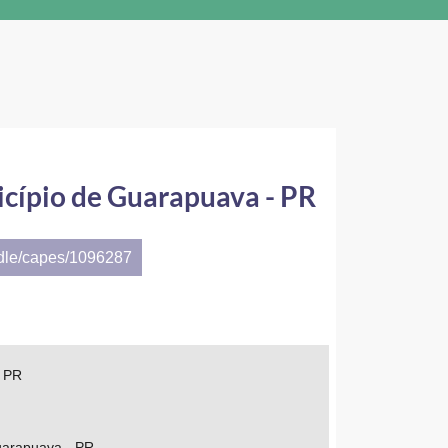
cípio de Guarapuava - PR
ndle/capes/1096287
- PR
Guarapuava - PR