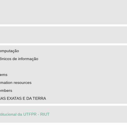
computação
rônicos de informação
tems
ormation resources
members
IAS EXATAS E DA TERRA
stitucional da UTFPR - RIUT