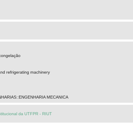
congelação
and refrigerating machinery
NHARIAS::ENGENHARIA MECANICA
stitucional da UTFPR - RIUT