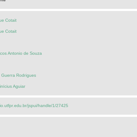
ue Cotait
ue Cotait
cos Antonio de Souza
s Guerra Rodrigues
inícius Aguiar
rio.utfpr.edu.br/jspui/handle/1/27425