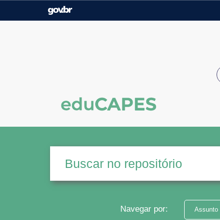
Casa Civil
Ministério da Justiça e
Segurança Pública
Ministério da Agricultura,
Ministério da Educação
Pecuária e Abastecimento
Ministério do Meio Ambiente
Ministério do Turismo
Secretaria de Governo
Gabinete de Segurança
Institucional
Navegar por:
Assunto