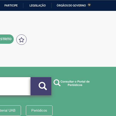
PARTICIPE
LEGISLAÇÃO
ÓRGÃOS DO GOVERNO
stério da Economia
Ministério da Infraestrutura
stério de Minas e Energia
Ministério da Ciência,
Tecnologia, Inovações e
Comunicações
STRITO
tério da Mulher, da Família
Secretaria-Geral
s Direitos Humanos
lto
terial UAB
Periódicos