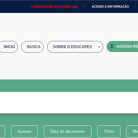
CORONAVÍRUS (COVID-19)
ACESSO À INFORMAÇÃO
Ministério da Defesa
Ministério das Relações
Mini
IR
Exteriores
PARA
O
Ministério da Cidadania
Ministério da Saúde
Mini
CONTEÚDO
ACESSO RE
INICIO
BUSCA
SOBRE O EDUCAPES
Ministério do Desenvolvimento
Controladoria-Geral da União
Minis
Regional
e do
Advocacia-Geral da União
Banco Central do Brasil
Plana
Autores
Data do documento
Título
Ma