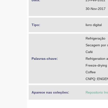
Data: 
23-Fev-2022
30-Nov-2017
Tipo: 
livro digital
Refrigeração
Secagem por 
Café
Palavras-chave: 
Refrigeration 
Freeze-drying
Coffee
CNPQ::ENGE
Aparece nas coleções:
Repositorio In