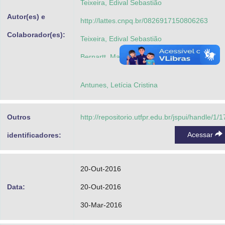
Teixeira, Edival Sebastião
Autor(es) e
http://lattes.cnpq.br/0826917150806263
Colaborador(es):
Teixeira, Edival Sebastião
Bernartt, Maria de Lourdes
Zitkoski, Jaime José
Antunes, Letícia Cristina
Marini, Marcos Junior
Outros
http://repositorio.utfpr.edu.br/jspui/handle/1/
Acessar
identificadores:
20-Out-2016
Data:
20-Out-2016
30-Mar-2016