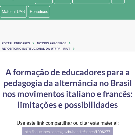
Ministério de Minas e Energia
Material UAB
Periódicos
Ministério da Ciência, Tecnologia, Inovações e Comunicações
Ministério do Meio Ambiente
PORTAL EDUCAPES
NOSSOS PARCEIROS
Ministério do Turismo
REPOSITORIO INSTITUCIONAL DA UTFPR - RIUT
Ministério do Desenvolvimento Regional
A formação de educadores para a
Controladoria-Geral da União
pedagogia da alternância no Brasil
Ministério da Mulher, da Família e dos Direitos Humanos
nos movimentos italiano e francês:
Secretaria-Geral
limitações e possibilidades
Secretaria de Governo
Use este link compartilhar ou citar este material:
Gabinete de Segurança Institucional
http://educapes.capes.gov.br/handle/capes/1096277