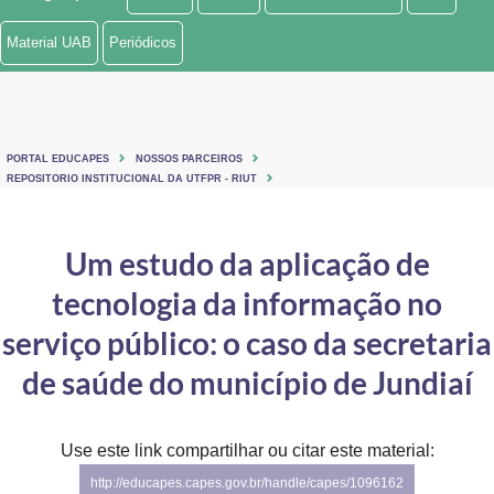
Ministério de Minas e Energia
Material UAB
Periódicos
Ministério da Ciência, Tecnologia, Inovações e Comunicações
Ministério do Meio Ambiente
PORTAL EDUCAPES
NOSSOS PARCEIROS
Ministério do Turismo
REPOSITORIO INSTITUCIONAL DA UTFPR - RIUT
Ministério do Desenvolvimento Regional
Um estudo da aplicação de
Controladoria-Geral da União
tecnologia da informação no
Ministério da Mulher, da Família e dos Direitos Humanos
serviço público: o caso da secretaria
Secretaria-Geral
de saúde do município de Jundiaí
Secretaria de Governo
Use este link compartilhar ou citar este material:
Gabinete de Segurança Institucional
http://educapes.capes.gov.br/handle/capes/1096162