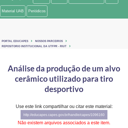
Ministério de Minas e Energia
Material UAB
Periódicos
Ministério da Ciência, Tecnologia, Inovações e Comunicações
Ministério do Meio Ambiente
PORTAL EDUCAPES
NOSSOS PARCEIROS
Ministério do Turismo
REPOSITORIO INSTITUCIONAL DA UTFPR - RIUT
Ministério do Desenvolvimento Regional
Análise da produção de um alvo
Controladoria-Geral da União
cerâmico utilizado para tiro
Ministério da Mulher, da Família e dos Direitos Humanos
desportivo
Secretaria-Geral
Use este link compartilhar ou citar este material:
Secretaria de Governo
http://educapes.capes.gov.br/handle/capes/1096160
Gabinete de Segurança Institucional
Não existem arquivos associados a este item.