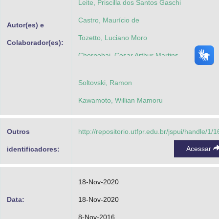
Leite, Priscilla dos Santos Gaschi
Castro, Maurício de
Autor(es) e
Tozetto, Luciano Moro
Colaborador(es):
Chornobai, Cesar Arthur Martins
Soltovski, Ramon
Kawamoto, Willian Mamoru
Outros
http://repositorio.utfpr.edu.br/jspui/handle/1/
Acessar
identificadores:
18-Nov-2020
Data:
18-Nov-2020
8-Nov-2016