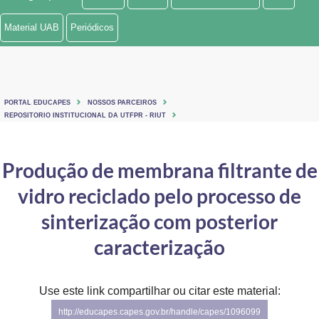
Ministério de Minas e Energia
Material UAB
Periódicos
Ministério da Ciência, Tecnologia, Inovações e Comunicações
Ministério do Meio Ambiente
PORTAL EDUCAPES
NOSSOS PARCEIROS
Ministério do Turismo
REPOSITORIO INSTITUCIONAL DA UTFPR - RIUT
Ministério do Desenvolvimento Regional
Produção de membrana filtrante de
Controladoria-Geral da União
vidro reciclado pelo processo de
Ministério da Mulher, da Família e dos Direitos Humanos
sinterização com posterior
Secretaria-Geral
caracterização
Secretaria de Governo
Use este link compartilhar ou citar este material:
Gabinete de Segurança Institucional
http://educapes.capes.gov.br/handle/capes/1096099