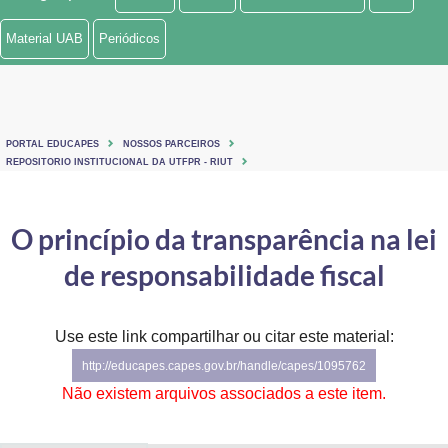
Ministério de Minas e Energia
Material UAB
Periódicos
Ministério da Ciência, Tecnologia, Inovações e Comunicações
Ministério do Meio Ambiente
PORTAL EDUCAPES
NOSSOS PARCEIROS
Ministério do Turismo
REPOSITORIO INSTITUCIONAL DA UTFPR - RIUT
Ministério do Desenvolvimento Regional
O princípio da transparência na lei
Controladoria-Geral da União
de responsabilidade fiscal
Ministério da Mulher, da Família e dos Direitos Humanos
Use este link compartilhar ou citar este material:
Secretaria-Geral
http://educapes.capes.gov.br/handle/capes/1095762
Secretaria de Governo
Não existem arquivos associados a este item.
Gabinete de Segurança Institucional