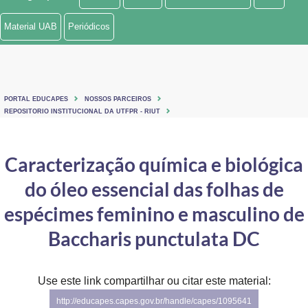
Ministério de Minas e Energia
Material UAB
Periódicos
Ministério da Ciência, Tecnologia, Inovações e Comunicações
Ministério do Meio Ambiente
PORTAL EDUCAPES
NOSSOS PARCEIROS
Ministério do Turismo
REPOSITORIO INSTITUCIONAL DA UTFPR - RIUT
Ministério do Desenvolvimento Regional
Caracterização química e biológica
Controladoria-Geral da União
do óleo essencial das folhas de
Ministério da Mulher, da Família e dos Direitos Humanos
espécimes feminino e masculino de
Secretaria-Geral
Baccharis punctulata DC
Secretaria de Governo
Use este link compartilhar ou citar este material:
Gabinete de Segurança Institucional
http://educapes.capes.gov.br/handle/capes/1095641