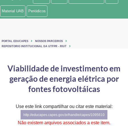
Ministério de Minas e Energia
Material UAB
Periódicos
Ministério da Ciência, Tecnologia, Inovações e Comunicações
Ministério do Meio Ambiente
PORTAL EDUCAPES
NOSSOS PARCEIROS
Ministério do Turismo
REPOSITORIO INSTITUCIONAL DA UTFPR - RIUT
Ministério do Desenvolvimento Regional
Viabilidade de investimento em
Controladoria-Geral da União
geração de energia elétrica por
Ministério da Mulher, da Família e dos Direitos Humanos
fontes fotovoltáicas
Secretaria-Geral
Use este link compartilhar ou citar este material:
Secretaria de Governo
http://educapes.capes.gov.br/handle/capes/1095610
Gabinete de Segurança Institucional
Não existem arquivos associados a este item.