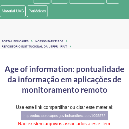
Ministério de Minas e Energia
Material UAB
Periódicos
Ministério da Ciência, Tecnologia, Inovações e Comunicações
Ministério do Meio Ambiente
PORTAL EDUCAPES
NOSSOS PARCEIROS
Ministério do Turismo
REPOSITORIO INSTITUCIONAL DA UTFPR - RIUT
Ministério do Desenvolvimento Regional
Age of information: pontualidade
Controladoria-Geral da União
da informação em aplicações de
Ministério da Mulher, da Família e dos Direitos Humanos
monitoramento remoto
Secretaria-Geral
Use este link compartilhar ou citar este material:
Secretaria de Governo
http://educapes.capes.gov.br/handle/capes/1095572
Gabinete de Segurança Institucional
Não existem arquivos associados a este item.