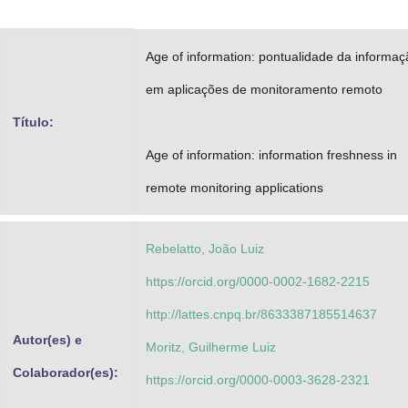
Advocacia-Geral da União
Age of information: pontualidade da informaç
Banco Central do Brasil
em aplicações de monitoramento remoto
Planalto
Título:
Age of information: information freshness in
remote monitoring applications
Rebelatto, João Luiz
https://orcid.org/0000-0002-1682-2215
http://lattes.cnpq.br/8633387185514637
Autor(es) e
Moritz, Guilherme Luiz
Colaborador(es):
https://orcid.org/0000-0003-3628-2321