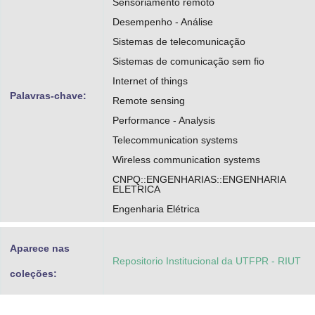
Sensoriamento remoto
Souza, Richard Demo
Desempenho - Análise
Sistemas de telecomunicação
https://orcid.org/0000-0002-7389-6245
Sistemas de comunicação sem fio
http://lattes.cnpq.br/6825512654223870
Internet of things
Palavras-chave:
Remote sensing
Performance - Analysis
Telecommunication systems
Wireless communication systems
CNPQ::ENGENHARIAS::ENGENHARIA
ELETRICA
Engenharia Elétrica
Aparece nas
Repositorio Institucional da UTFPR - RIUT
coleções: