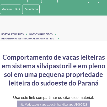
Ministério de Minas e Energia
Material UAB
Periódicos
Ministério da Ciência, Tecnologia, Inovações e Comunicações
Ministério do Meio Ambiente
PORTAL EDUCAPES
NOSSOS PARCEIROS
Ministério do Turismo
REPOSITORIO INSTITUCIONAL DA UTFPR - RIUT
Ministério do Desenvolvimento Regional
Comportamento de vacas leiteiras
Controladoria-Geral da União
em sistema silvipastoril e em pleno
Ministério da Mulher, da Família e dos Direitos Humanos
sol em uma pequena propriedade
Secretaria-Geral
leiteira do sudoeste do Paraná
Secretaria de Governo
Use este link compartilhar ou citar este material:
Gabinete de Segurança Institucional
http://educapes.capes.gov.br/handle/capes/1095528