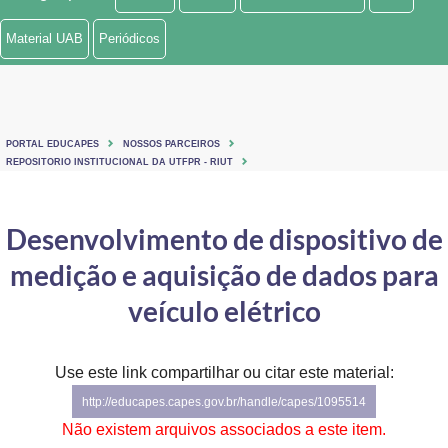
Ministério de Minas e Energia
Material UAB
Periódicos
Ministério da Ciência, Tecnologia, Inovações e Comunicações
Ministério do Meio Ambiente
PORTAL EDUCAPES
NOSSOS PARCEIROS
Ministério do Turismo
REPOSITORIO INSTITUCIONAL DA UTFPR - RIUT
Ministério do Desenvolvimento Regional
Desenvolvimento de dispositivo de
Controladoria-Geral da União
medição e aquisição de dados para
Ministério da Mulher, da Família e dos Direitos Humanos
veículo elétrico
Secretaria-Geral
Use este link compartilhar ou citar este material:
Secretaria de Governo
http://educapes.capes.gov.br/handle/capes/1095514
Gabinete de Segurança Institucional
Não existem arquivos associados a este item.