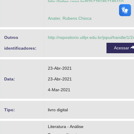
http://lattes.cnpq.br/8257781857185110
Stankiewicz, Mariese Ribas
Anater, Rubens Chioca
https://orcid.org/0000-0003-1066-2975
http://lattes.cnpq.br/1838228057601113
Outros
http://repositorio.utfpr.edu.br/jspui/handle/1/
Menon, Maurício Cesar
Acessar
identificadores:
https://orcid.org/0000-0002-1174-4027
http://lattes.cnpq.br/0277021640443026
23-Abr-2021
Ruffini, Mirian
Data:
23-Abr-2021
https://orcid.org/0000-0002-3222-2519
4-Mar-2021
http://lattes.cnpq.br/5463489037520178
Tipo:
livro digital
Literatura - Análise