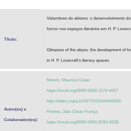
Advocacia-Geral da União
Vislumbres do abismo: o desenvolvimento do
Banco Central do Brasil
horror nos espaços literários em H. P. Lovecr
Planalto
Título:
Glimpses of the abyss: the development of ho
in H. P. Lovecraft’s literary spaces
Menon, Mauricio Cesar
https://orcid.org/0000-0002-1174-4027
http://lattes.cnpq.br/0277021640443026
Autor(es) e
Pereira, Júlio César França
Colaborador(es):
https://orcid.org/0000-0002-6293-8235