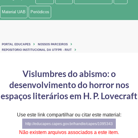
Ministério de Minas e Energia
Material UAB
Periódicos
Ministério da Ciência, Tecnologia, Inovações e Comunicações
Ministério do Meio Ambiente
PORTAL EDUCAPES
NOSSOS PARCEIROS
Ministério do Turismo
REPOSITORIO INSTITUCIONAL DA UTFPR - RIUT
Ministério do Desenvolvimento Regional
Vislumbres do abismo: o
Controladoria-Geral da União
desenvolvimento do horror nos
Ministério da Mulher, da Família e dos Direitos Humanos
espaços literários em H. P. Lovecraft
Secretaria-Geral
Use este link compartilhar ou citar este material:
Secretaria de Governo
http://educapes.capes.gov.br/handle/capes/1095343
Gabinete de Segurança Institucional
Não existem arquivos associados a este item.