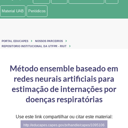
Ministério de Minas e Energia
Material UAB
Periódicos
Ministério da Ciência, Tecnologia, Inovações e Comunicações
Ministério do Meio Ambiente
PORTAL EDUCAPES
NOSSOS PARCEIROS
Ministério do Turismo
REPOSITORIO INSTITUCIONAL DA UTFPR - RIUT
Ministério do Desenvolvimento Regional
Método ensemble baseado em
Controladoria-Geral da União
redes neurais artificiais para
Ministério da Mulher, da Família e dos Direitos Humanos
estimação de internações por
Secretaria-Geral
doenças respiratórias
Secretaria de Governo
Use este link compartilhar ou citar este material:
Gabinete de Segurança Institucional
http://educapes.capes.gov.br/handle/capes/1095106