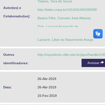
Tadano, Yara de Souza
Autor(es) e
http://lattes.cnpq.br/1411041491592598
Colaborador(es):
Bastos Filho, Carmelo José Albanez
Góis, Lourival Aparecido de
Alves, Thiago Antonini
Lazzarin, Lilian do Nascimento Araujo
Siqueira, Hugo Valadares
Outros
http://repositorio.utfpr.edu.br/jspui/handle/1/
Acessar
identificadores:
26-Abr-2019
Data:
26-Abr-2019
15-Fev-2019