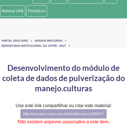
Ministério de Minas e Energia
Material UAB
Periódicos
Ministério da Ciência, Tecnologia, Inovações e Comunicações
Ministério do Meio Ambiente
PORTAL EDUCAPES
NOSSOS PARCEIROS
Ministério do Turismo
REPOSITORIO INSTITUCIONAL DA UTFPR - RIUT
Ministério do Desenvolvimento Regional
Desenvolvimento do módulo de
Controladoria-Geral da União
coleta de dados de pulverização do
Ministério da Mulher, da Família e dos Direitos Humanos
manejo.culturas
Secretaria-Geral
Use este link compartilhar ou citar este material:
Secretaria de Governo
http://educapes.capes.gov.br/handle/capes/1095057
Gabinete de Segurança Institucional
Não existem arquivos associados a este item.