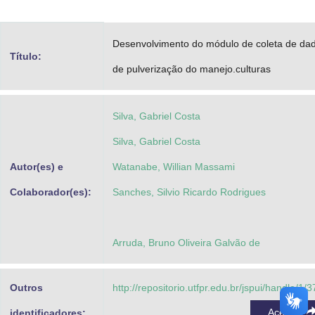
Advocacia-Geral da União
Desenvolvimento do módulo de coleta de da
Banco Central do Brasil
Título:
de pulverização do manejo.culturas
Planalto
Silva, Gabriel Costa
Silva, Gabriel Costa
Autor(es) e
Watanabe, Willian Massami
Colaborador(es):
Sanches, Silvio Ricardo Rodrigues
Arruda, Bruno Oliveira Galvão de
Outros
http://repositorio.utfpr.edu.br/jspui/handle/1/
Acessar
identificadores: