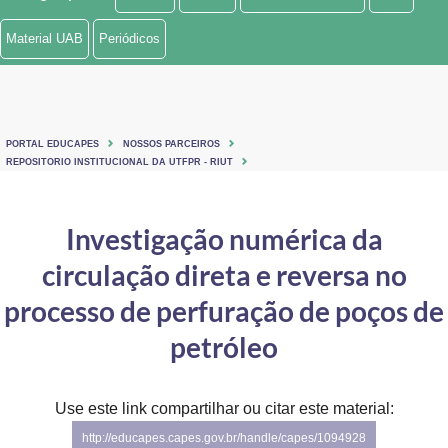
Ministério de Minas e Energia
Material UAB
Periódicos
Ministério da Ciência, Tecnologia, Inovações e Comunicações
Ministério do Meio Ambiente
PORTAL EDUCAPES
NOSSOS PARCEIROS
Ministério do Turismo
REPOSITORIO INSTITUCIONAL DA UTFPR - RIUT
Ministério do Desenvolvimento Regional
Investigação numérica da
Controladoria-Geral da União
circulação direta e reversa no
Ministério da Mulher, da Família e dos Direitos Humanos
processo de perfuração de poços de
Secretaria-Geral
petróleo
Secretaria de Governo
Use este link compartilhar ou citar este material:
Gabinete de Segurança Institucional
http://educapes.capes.gov.br/handle/capes/1094928