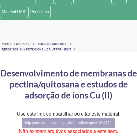
Ministério de Minas e Energia
Material UAB
Periódicos
Ministério da Ciência, Tecnologia, Inovações e Comunicações
Ministério do Meio Ambiente
PORTAL EDUCAPES
NOSSOS PARCEIROS
Ministério do Turismo
REPOSITORIO INSTITUCIONAL DA UTFPR - RIUT
Ministério do Desenvolvimento Regional
Desenvolvimento de membranas de
Controladoria-Geral da União
pectina/quitosana e estudos de
Ministério da Mulher, da Família e dos Direitos Humanos
adsorção de íons Cu (II)
Secretaria-Geral
Use este link compartilhar ou citar este material:
Secretaria de Governo
http://educapes.capes.gov.br/handle/capes/1094721
Gabinete de Segurança Institucional
Não existem arquivos associados a este item.