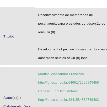
Advocacia-Geral da União
Desenvolvimento de membranas de
Banco Central do Brasil
pectina/quitosana e estudos de adsorção de
Planalto
íons Cu (II)
Título:
Development of pectin/chitosan membranes 
adsorption studies of Cu (II) ions
Martins, Alessandro Francisco
http://lattes.cnpq.br/6465172583349458
Canesin, Edmilson Antonio
Autor(es) e
http://lattes.cnpq.br/4241584562789403
Colaborador(es):