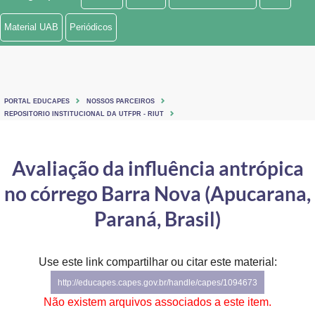
Ministério de Minas e Energia
Material UAB
Periódicos
Ministério da Ciência, Tecnologia, Inovações e Comunicações
Ministério do Meio Ambiente
PORTAL EDUCAPES
NOSSOS PARCEIROS
Ministério do Turismo
REPOSITORIO INSTITUCIONAL DA UTFPR - RIUT
Ministério do Desenvolvimento Regional
Avaliação da influência antrópica
Controladoria-Geral da União
no córrego Barra Nova (Apucarana,
Ministério da Mulher, da Família e dos Direitos Humanos
Paraná, Brasil)
Secretaria-Geral
Use este link compartilhar ou citar este material:
Secretaria de Governo
http://educapes.capes.gov.br/handle/capes/1094673
Gabinete de Segurança Institucional
Não existem arquivos associados a este item.