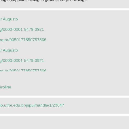
r Augusto
.org/0000-0001-5479-3921
.cnpq.br/9050177850757366
r Augusto
.org/0000-0001-5479-3921
.cnpq.br/9050177850757366
alcio Roberto dos
aroline
.org/0000-0003-3518-8034
.cnpq.br/7915075589388377
rio.utfpr.edu.br/jspui/handle/1/23647
o Eduardo
.org/0000-0002-6595-8581