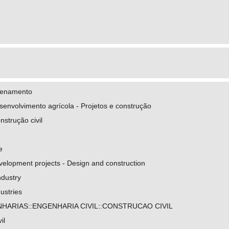
.cnpq.br/8926391556195704
zenamento
senvolvimento agrícola - Projetos e construção
nstrução civil
e
evelopment projects - Design and construction
ndustry
dustries
HARIAS::ENGENHARIA CIVIL::CONSTRUCAO CIVIL
il