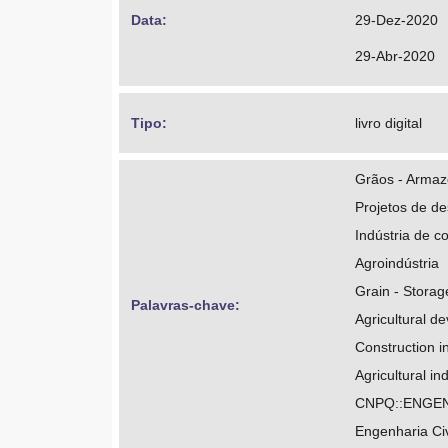
http://lattes
Data: 
29-Dez-2020
29-Abr-2020
Tipo: 
livro digital
Grãos - Arma
Projetos de de
Indústria de co
Agroindústria
Grain - Storag
Palavras-chave: 
Agricultural d
Construction i
Agricultural in
CNPQ::ENGEN
Engenharia Civ