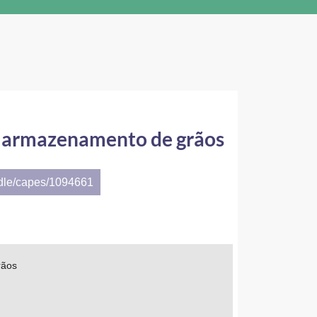
de armazenamento de grãos
ndle/capes/1094661
rãos