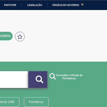
PARTICIPE
LEGISLAÇÃO
ÓRGÃOS DO GOVERNO
stério da Economia
Ministério da Infraestrutura
stério de Minas e Energia
Ministério da Ciência,
Tecnologia, Inovações e
Comunicações
STRITO
tério da Mulher, da Família
Secretaria-Geral
s Direitos Humanos
lto
terial UAB
Periódicos