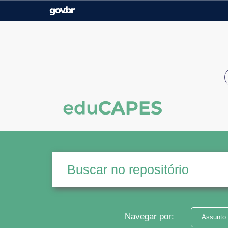
Casa Civil
Ministério da Justiça e
Segurança Pública
Ministério da Agricultura,
Ministério da Educação
Pecuária e Abastecimento
Ministério do Meio Ambiente
Ministério do Turismo
Secretaria de Governo
Gabinete de Segurança
Institucional
Navegar por:
Assunto