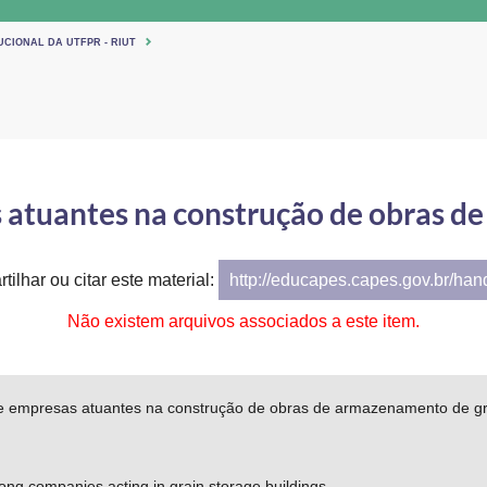
UCIONAL DA UTFPR - RIUT
 atuantes na construção de obras 
tilhar ou citar este material:
http://educapes.capes.gov.br/ha
Não existem arquivos associados a este item.
re empresas atuantes na construção de obras de armazenamento de g
ong companies acting in grain storage buildings