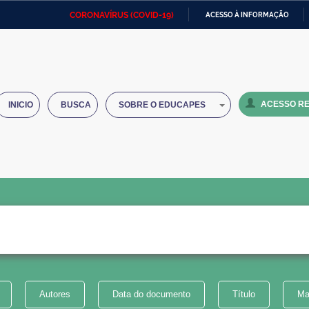
CORONAVÍRUS (COVID-19)
ACESSO À INFORMAÇÃO
Ministério da Defesa
Ministério das Relações
Mini
IR
Exteriores
PARA
O
Ministério da Cidadania
Ministério da Saúde
Mini
CONTEÚDO
ACESSO RE
INICIO
BUSCA
SOBRE O EDUCAPES
Ministério do Desenvolvimento
Controladoria-Geral da União
Minis
Regional
e do
Advocacia-Geral da União
Banco Central do Brasil
Plana
Autores
Data do documento
Título
Ma