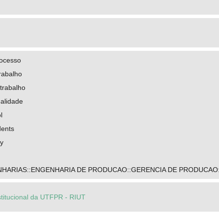
rocesso
rabalho
trabalho
ualidade
l
dents
ty
HARIAS::ENGENHARIA DE PRODUCAO::GERENCIA DE PRODUCAO:
stitucional da UTFPR - RIUT