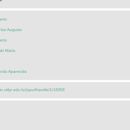
erto
rlos Augusto
erto
ki Mário
anda Aparecida
rio.utfpr.edu.br/jspui/handle/1/18358