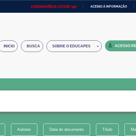
CORONAVÍRUS (COVID-19)
ACESSO À INFORMAÇÃO
Ministério da Defesa
Ministério das Relações
Mini
IR
Exteriores
PARA
O
Ministério da Cidadania
Ministério da Saúde
Mini
CONTEÚDO
ACESSO RE
INICIO
BUSCA
SOBRE O EDUCAPES
Ministério do Desenvolvimento
Controladoria-Geral da União
Minis
Regional
e do
Advocacia-Geral da União
Banco Central do Brasil
Plana
Autores
Data do documento
Título
Ma