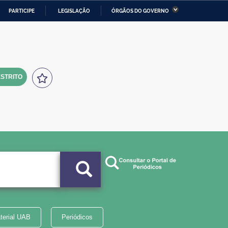
PARTICIPE
LEGISLAÇÃO
ÓRGÃOS DO GOVERNO
stério da Economia
Ministério da Infraestrutura
stério de Minas e Energia
Ministério da Ciência,
Tecnologia, Inovações e
Comunicações
STRITO
tério da Mulher, da Família
Secretaria-Geral
s Direitos Humanos
lto
terial UAB
Periódicos