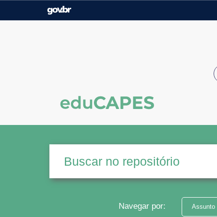
Casa Civil
Ministério da Justiça e
Segurança Pública
Ministério da Agricultura,
Ministério da Educação
Pecuária e Abastecimento
Ministério do Meio Ambiente
Ministério do Turismo
Secretaria de Governo
Gabinete de Segurança
Institucional
Navegar por:
Assunto