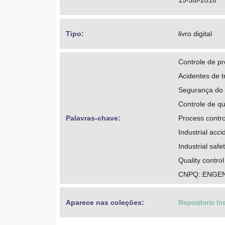
15-Jul-2018
Tipo: 
livro digital
Controle de p
Acidentes de t
Segurança do 
Controle de q
Palavras-chave: 
Process contro
Industrial acci
Industrial safe
Quality control
CNPQ::ENGEN
Aparece nas coleções:
Repositorio In