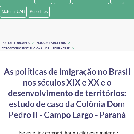
Ministério de Minas e Energia
Material UAB
Periódicos
Ministério da Ciência, Tecnologia, Inovações e Comunicações
Ministério do Meio Ambiente
PORTAL EDUCAPES
NOSSOS PARCEIROS
Ministério do Turismo
REPOSITORIO INSTITUCIONAL DA UTFPR - RIUT
Ministério do Desenvolvimento Regional
As políticas de imigração no Brasil
Controladoria-Geral da União
nos séculos XIX e XX e o
Ministério da Mulher, da Família e dos Direitos Humanos
desenvolvimento de territórios:
Secretaria-Geral
estudo de caso da Colônia Dom
Pedro II - Campo Largo - Paraná
Secretaria de Governo
Gabinete de Segurança Institucional
Use este link compartilhar ou citar este material: