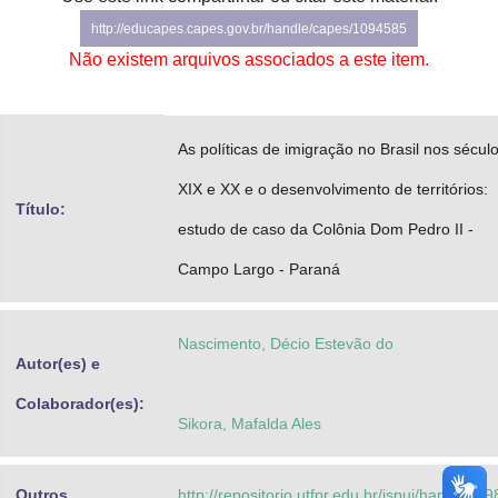
Advocacia-Geral da União
http://educapes.capes.gov.br/handle/capes/1094585
Não existem arquivos associados a este item.
Banco Central do Brasil
Planalto
As políticas de imigração no Brasil nos sécul
XIX e XX e o desenvolvimento de territórios:
Título:
estudo de caso da Colônia Dom Pedro II -
Campo Largo - Paraná
Nascimento, Décio Estevão do
Autor(es) e
Colaborador(es):
Sikora, Mafalda Ales
Outros
http://repositorio.utfpr.edu.br/jspui/handle/1/9