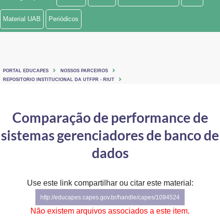
Ministério de Minas e Energia
Material UAB
Periódicos
Ministério da Ciência, Tecnologia, Inovações e Comunicações
Ministério do Meio Ambiente
PORTAL EDUCAPES
NOSSOS PARCEIROS
Ministério do Turismo
REPOSITORIO INSTITUCIONAL DA UTFPR - RIUT
Ministério do Desenvolvimento Regional
Comparação de performance de
Controladoria-Geral da União
sistemas gerenciadores de banco de
Ministério da Mulher, da Família e dos Direitos Humanos
dados
Secretaria-Geral
Use este link compartilhar ou citar este material:
Secretaria de Governo
http://educapes.capes.gov.br/handle/capes/1094524
Gabinete de Segurança Institucional
Não existem arquivos associados a este item.