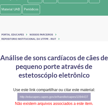
Ministério de Minas e Energia
Material UAB
Periódicos
Ministério da Ciência, Tecnologia, Inovações e Comunicações
Ministério do Meio Ambiente
PORTAL EDUCAPES
NOSSOS PARCEIROS
Ministério do Turismo
REPOSITORIO INSTITUCIONAL DA UTFPR - RIUT
Ministério do Desenvolvimento Regional
Análise de sons cardíacos de cães de
Controladoria-Geral da União
pequeno porte através de
Ministério da Mulher, da Família e dos Direitos Humanos
estetoscópio eletrônico
Secretaria-Geral
Use este link compartilhar ou citar este material:
Secretaria de Governo
http://educapes.capes.gov.br/handle/capes/1094437
Gabinete de Segurança Institucional
Não existem arquivos associados a este item.