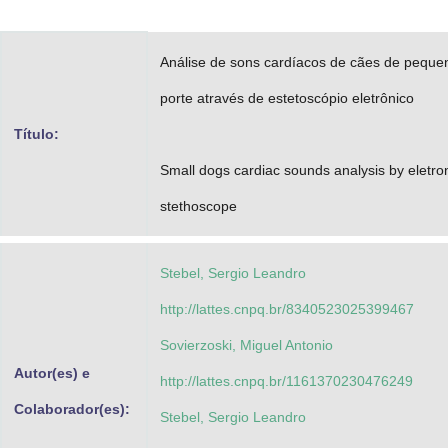
Advocacia-Geral da União
Análise de sons cardíacos de cães de peque
Banco Central do Brasil
porte através de estetoscópio eletrônico
Planalto
Título:
Small dogs cardiac sounds analysis by eletro
stethoscope
Stebel, Sergio Leandro
http://lattes.cnpq.br/8340523025399467
Sovierzoski, Miguel Antonio
Autor(es) e
http://lattes.cnpq.br/1161370230476249
Colaborador(es):
Stebel, Sergio Leandro