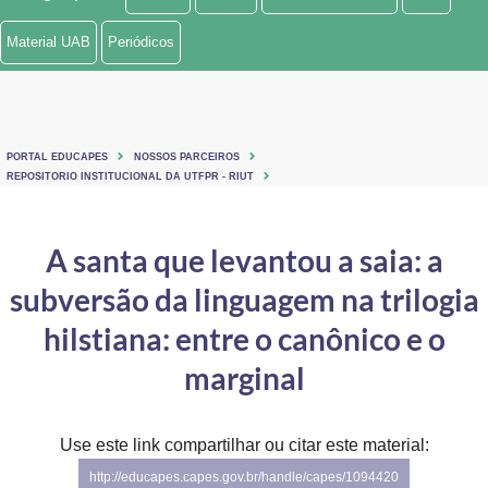
Ministério de Minas e Energia
Material UAB
Periódicos
Ministério da Ciência, Tecnologia, Inovações e Comunicações
Ministério do Meio Ambiente
PORTAL EDUCAPES
NOSSOS PARCEIROS
Ministério do Turismo
REPOSITORIO INSTITUCIONAL DA UTFPR - RIUT
Ministério do Desenvolvimento Regional
A santa que levantou a saia: a
Controladoria-Geral da União
subversão da linguagem na trilogia
Ministério da Mulher, da Família e dos Direitos Humanos
hilstiana: entre o canônico e o
Secretaria-Geral
marginal
Secretaria de Governo
Use este link compartilhar ou citar este material:
Gabinete de Segurança Institucional
http://educapes.capes.gov.br/handle/capes/1094420