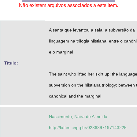
Não existem arquivos associados a este item.
Advocacia-Geral da União
Banco Central do Brasil
A santa que levantou a saia: a subversão da
Planalto
linguagem na trilogia hilstiana: entre o canôn
e o marginal
Título:
The saint who lifted her skirt up: the languag
subversion on the hilstiana triology: between 
canonical and the marginal
Nascimento, Naira de Almeida
http://lattes.cnpq.br/0236397197143225