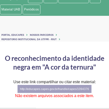
Ministério de Minas e Energia
Material UAB
Periódicos
Ministério da Ciência, Tecnologia, Inovações e Comunicações
Ministério do Meio Ambiente
PORTAL EDUCAPES
NOSSOS PARCEIROS
Ministério do Turismo
REPOSITORIO INSTITUCIONAL DA UTFPR - RIUT
Ministério do Desenvolvimento Regional
O reconhecimento da identidade
Controladoria-Geral da União
negra em "A cor da ternura"
Ministério da Mulher, da Família e dos Direitos Humanos
Use este link compartilhar ou citar este material:
Secretaria-Geral
http://educapes.capes.gov.br/handle/capes/1094376
Secretaria de Governo
Não existem arquivos associados a este item.
Gabinete de Segurança Institucional