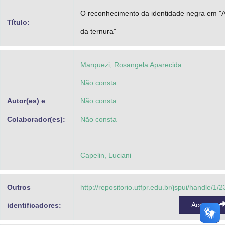
Advocacia-Geral da União
O reconhecimento da identidade negra em "A
Título:
da ternura"
Banco Central do Brasil
Planalto
Marquezi, Rosangela Aparecida
Não consta
Autor(es) e
Não consta
Colaborador(es):
Não consta
Capelin, Luciani
Outros
http://repositorio.utfpr.edu.br/jspui/handle/1/
Acessar
identificadores: