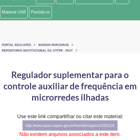
Ministério de Minas e Energia
Material UAB
Periódicos
Ministério da Ciência, Tecnologia, Inovações e Comunicações
Ministério do Meio Ambiente
PORTAL EDUCAPES
NOSSOS PARCEIROS
Ministério do Turismo
REPOSITORIO INSTITUCIONAL DA UTFPR - RIUT
Ministério do Desenvolvimento Regional
Regulador suplementar para o
Controladoria-Geral da União
controle auxiliar de frequência em
Ministério da Mulher, da Família e dos Direitos Humanos
microrredes ilhadas
Secretaria-Geral
Use este link compartilhar ou citar este material:
Secretaria de Governo
http://educapes.capes.gov.br/handle/capes/1094318
Gabinete de Segurança Institucional
Não existem arquivos associados a este item.