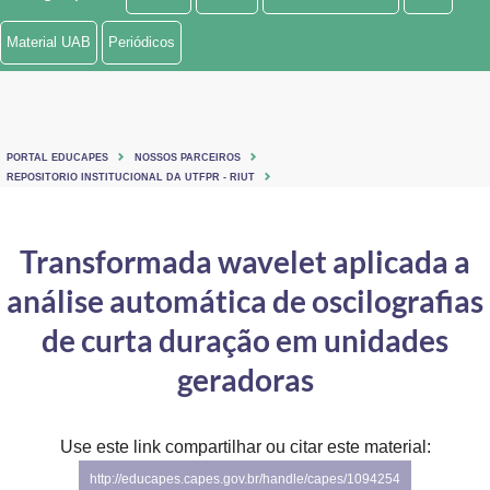
Ministério de Minas e Energia
Material UAB
Periódicos
Ministério da Ciência, Tecnologia, Inovações e Comunicações
Ministério do Meio Ambiente
PORTAL EDUCAPES
NOSSOS PARCEIROS
Ministério do Turismo
REPOSITORIO INSTITUCIONAL DA UTFPR - RIUT
Ministério do Desenvolvimento Regional
Transformada wavelet aplicada a
Controladoria-Geral da União
análise automática de oscilografias
Ministério da Mulher, da Família e dos Direitos Humanos
de curta duração em unidades
Secretaria-Geral
geradoras
Secretaria de Governo
Use este link compartilhar ou citar este material:
Gabinete de Segurança Institucional
http://educapes.capes.gov.br/handle/capes/1094254