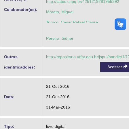
http://lattes.cnpq.br/4251219281955392
Colaborador(es):
Moreto, Miguel
Torrico, César Rafael Claure
Lemos, Flavio Antonio Becon
Pereira, Sidnei
Costa, Jean Patric da
Outros
http://repositorio.utfpr.edu.br/jspui/handle/1/
Acessar
identificadores:
21-Out-2016
Data:
21-Out-2016
31-Mar-2016
Tipo:
livro digital