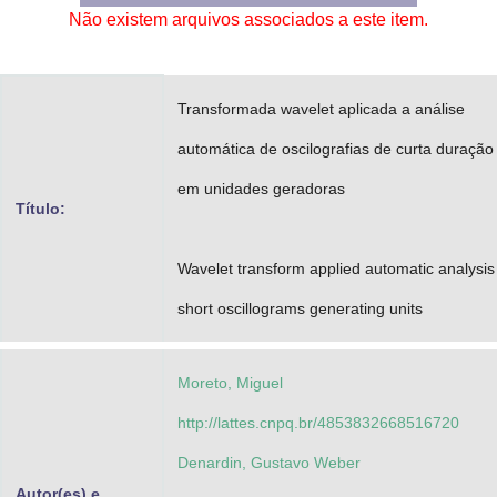
Não existem arquivos associados a este item.
Advocacia-Geral da União
Banco Central do Brasil
Transformada wavelet aplicada a análise
Planalto
automática de oscilografias de curta duração
em unidades geradoras
Título:
Wavelet transform applied automatic analysis
short oscillograms generating units
Moreto, Miguel
http://lattes.cnpq.br/4853832668516720
Denardin, Gustavo Weber
Autor(es) e