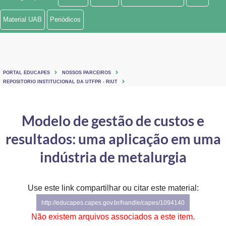
Ministério de Minas e Energia
Material UAB
Periódicos
Ministério da Ciência, Tecnologia, Inovações e Comunicações
Ministério do Meio Ambiente
PORTAL EDUCAPES
NOSSOS PARCEIROS
Ministério do Turismo
REPOSITORIO INSTITUCIONAL DA UTFPR - RIUT
Ministério do Desenvolvimento Regional
Modelo de gestão de custos e
Controladoria-Geral da União
resultados: uma aplicação em uma
Ministério da Mulher, da Família e dos Direitos Humanos
indústria de metalurgia
Secretaria-Geral
Use este link compartilhar ou citar este material:
Secretaria de Governo
http://educapes.capes.gov.br/handle/capes/1094140
Gabinete de Segurança Institucional
Não existem arquivos associados a este item.