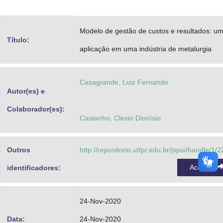
Advocacia-Geral da União
Modelo de gestão de custos e resultados: u
Banco Central do Brasil
Título:
aplicação em uma indústria de metalurgia
Planalto
Casagrande, Luiz Fernande
Autor(es) e
Colaborador(es):
Castanho, Clesio Dionísio
Outros
http://repositorio.utfpr.edu.br/jspui/handle/1/
Acessar
identificadores:
24-Nov-2020
Data:
24-Nov-2020