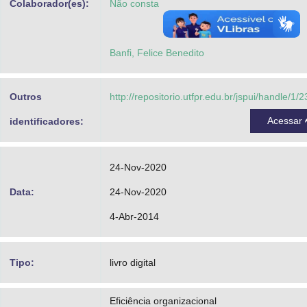
Colaborador(es):
Não consta
Banfi, Felice Benedito
Outros
http://repositorio.utfpr.edu.br/jspui/handle/1/
Acessar
identificadores:
24-Nov-2020
Data:
24-Nov-2020
4-Abr-2014
Tipo:
livro digital
Eficiência organizacional