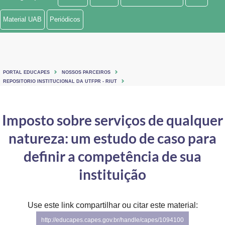
Ministério de Minas e Energia
Material UAB
Periódicos
Ministério da Ciência, Tecnologia, Inovações e Comunicações
Ministério do Meio Ambiente
PORTAL EDUCAPES
NOSSOS PARCEIROS
Ministério do Turismo
REPOSITORIO INSTITUCIONAL DA UTFPR - RIUT
Ministério do Desenvolvimento Regional
Imposto sobre serviços de qualquer
Controladoria-Geral da União
natureza: um estudo de caso para
Ministério da Mulher, da Família e dos Direitos Humanos
definir a competência de sua
Secretaria-Geral
instituição
Secretaria de Governo
Use este link compartilhar ou citar este material:
Gabinete de Segurança Institucional
http://educapes.capes.gov.br/handle/capes/1094100