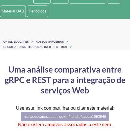
Ministério de Minas e Energia
Material UAB
Periódicos
Ministério da Ciência, Tecnologia, Inovações e Comunicações
Ministério do Meio Ambiente
PORTAL EDUCAPES
NOSSOS PARCEIROS
Ministério do Turismo
REPOSITORIO INSTITUCIONAL DA UTFPR - RIUT
Ministério do Desenvolvimento Regional
Uma análise comparativa entre
Controladoria-Geral da União
gRPC e REST para a integração de
Ministério da Mulher, da Família e dos Direitos Humanos
serviços Web
Secretaria-Geral
Use este link compartilhar ou citar este material:
Secretaria de Governo
http://educapes.capes.gov.br/handle/capes/1093949
Gabinete de Segurança Institucional
Não existem arquivos associados a este item.