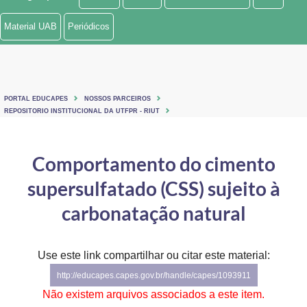
Ministério de Minas e Energia
Material UAB
Periódicos
Ministério da Ciência, Tecnologia, Inovações e Comunicações
Ministério do Meio Ambiente
PORTAL EDUCAPES
NOSSOS PARCEIROS
Ministério do Turismo
REPOSITORIO INSTITUCIONAL DA UTFPR - RIUT
Ministério do Desenvolvimento Regional
Comportamento do cimento
Controladoria-Geral da União
supersulfatado (CSS) sujeito à
Ministério da Mulher, da Família e dos Direitos Humanos
carbonatação natural
Secretaria-Geral
Use este link compartilhar ou citar este material:
Secretaria de Governo
http://educapes.capes.gov.br/handle/capes/1093911
Gabinete de Segurança Institucional
Não existem arquivos associados a este item.