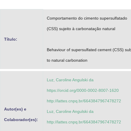
Advocacia-Geral da União
Comportamento do cimento supersulfatado
Banco Central do Brasil
(CSS) sujeito à carbonatação natural
Planalto
Título:
Behaviour of supersulfated cement (CSS) sub
to natural carbonation
Luz, Caroline Angulski da
https://orcid.org/0000-0002-8007-1620
http://lattes.cnpq.br/6643847967478272
Autor(es) e
Luz, Caroline Angulski da
Colaborador(es):
http://lattes.cnpq.br/6643847967478272