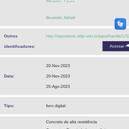
Silvestro, Laura
http://lattes.cnpq.br/2757917701386829
Brustolin, Adrieli
Medeiros Junior, Ronaldo Alves de
https://orcid.org/0000-0003-4879-4869
Outros
http://repositorio.utfpr.edu.br/jspui/handle/1/
http://lattes.cnpq.br/6081384337910414
Acessar
identificadores:
20-Nov-2023
Data:
20-Nov-2023
25-Ago-2023
Tipo:
livro digital
Concreto de alta resistência