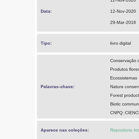
12-Nov-2020
Data: 
12-Nov-2020
29-Mar-2018
Tipo: 
livro digital
Conservação d
Produtos flore
Ecossistemas
Palavras-chave: 
Nature conser
Forest produc
Biotic communi
CNPQ::CIENC
Aparece nas coleções:
Repositorio In