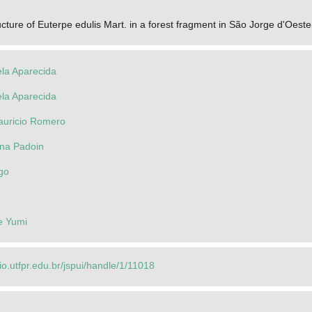
ucture of Euterpe edulis Mart. in a forest fragment in São Jorge d'Oeste
ela Aparecida
ela Aparecida
auricio Romero
ana Padoin
go
e Yumi
rio.utfpr.edu.br/jspui/handle/1/11018