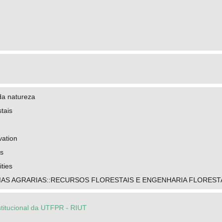
a natureza
stais
vation
ts
ties
IAS AGRARIAS::RECURSOS FLORESTAIS E ENGENHARIA FLOREST
stitucional da UTFPR - RIUT