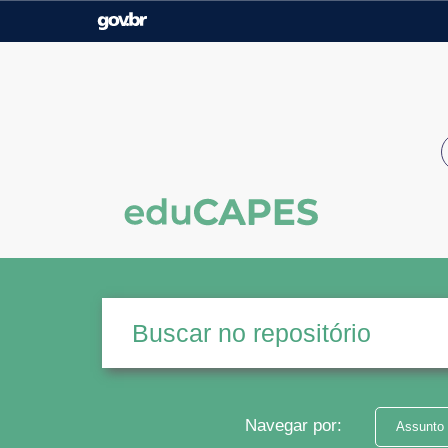
Casa Civil
Ministério da Justiça e
Segurança Pública
Ministério da Agricultura,
Ministério da Educação
Pecuária e Abastecimento
Ministério do Meio Ambiente
Ministério do Turismo
Secretaria de Governo
Gabinete de Segurança
Institucional
Navegar por:
Assunto