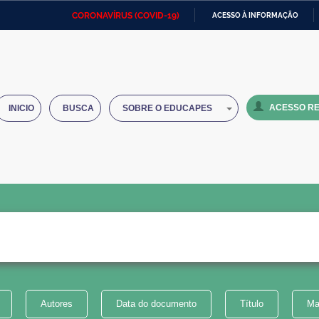
CORONAVÍRUS (COVID-19)
ACESSO À INFORMAÇÃO
Ministério da Defesa
Ministério das Relações
Mini
IR
Exteriores
PARA
O
Ministério da Cidadania
Ministério da Saúde
Mini
CONTEÚDO
ACESSO RE
INICIO
BUSCA
SOBRE O EDUCAPES
Ministério do Desenvolvimento
Controladoria-Geral da União
Minis
Regional
e do
Advocacia-Geral da União
Banco Central do Brasil
Plana
Autores
Data do documento
Título
Ma