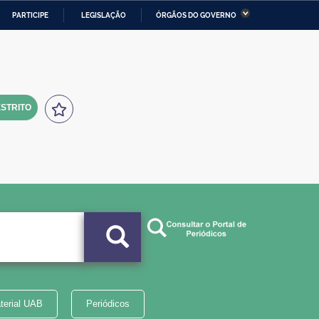
PARTICIPE
LEGISLAÇÃO
ÓRGÃOS DO GOVERNO
stério da Economia
Ministério da Infraestrutura
stério de Minas e Energia
Ministério da Ciência,
Tecnologia, Inovações e
Comunicações
STRITO
tério da Mulher, da Família
Secretaria-Geral
s Direitos Humanos
lto
terial UAB
Periódicos