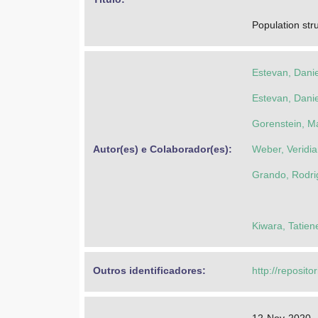
Population str
Estevan, Dani
Estevan, Dani
Gorenstein, M
Autor(es) e Colaborador(es): 
Weber, Veridi
Grando, Rodri
Kiwara, Tatien
Outros identificadores: 
http://reposito