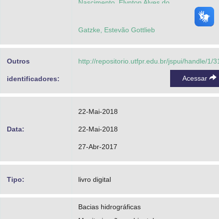
Nascimento, Elynton Alves do
Reis, Teresinha Esteves da Silveira
Gatzke, Estevão Gottlieb
Outros
http://repositorio.utfpr.edu.br/jspui/handle/1/
Acessar
identificadores:
22-Mai-2018
Data:
22-Mai-2018
27-Abr-2017
Tipo:
livro digital
Bacias hidrográficas