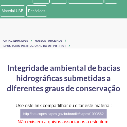
Ministério de Minas e Energia
Material UAB
Periódicos
Ministério da Ciência, Tecnologia, Inovações e Comunicações
Ministério do Meio Ambiente
PORTAL EDUCAPES
NOSSOS PARCEIROS
Ministério do Turismo
REPOSITORIO INSTITUCIONAL DA UTFPR - RIUT
Ministério do Desenvolvimento Regional
Integridade ambiental de bacias
Controladoria-Geral da União
hidrográficas submetidas a
Ministério da Mulher, da Família e dos Direitos Humanos
diferentes graus de conservação
Secretaria-Geral
Use este link compartilhar ou citar este material:
Secretaria de Governo
http://educapes.capes.gov.br/handle/capes/1093562
Gabinete de Segurança Institucional
Não existem arquivos associados a este item.