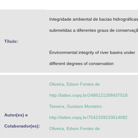
Advocacia-Geral da União
Integridade ambiental de bacias hidrográfica
Banco Central do Brasil
submetidas a diferentes graus de conservaç
Planalto
Título:
Environmental integrity of river basins under
different degrees of conservation
Oliveira, Edson Fontes de
http://lattes.cnpq.br/2486121208437518
Teixeira, Gustavo Monteiro
Autor(es) e
http://lattes.cnpq.br/7542339233614082
Colaborador(es):
Oliveira, Edson Fontes de