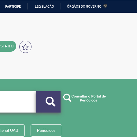
PARTICIPE
LEGISLAÇÃO
ÓRGÃOS DO GOVERNO
stério da Economia
Ministério da Infraestrutura
stério de Minas e Energia
Ministério da Ciência,
Tecnologia, Inovações e
Comunicações
STRITO
tério da Mulher, da Família
Secretaria-Geral
s Direitos Humanos
lto
terial UAB
Periódicos