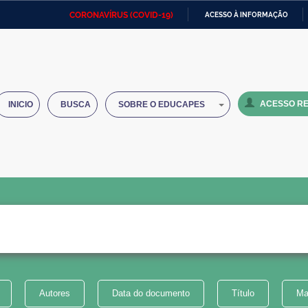
CORONAVÍRUS (COVID-19)
ACESSO À INFORMAÇÃO
Ministério da Defesa
Ministério das Relações
Mini
IR
Exteriores
PARA
O
Ministério da Cidadania
Ministério da Saúde
Mini
CONTEÚDO
ACESSO RE
INICIO
BUSCA
SOBRE O EDUCAPES
Ministério do Desenvolvimento
Controladoria-Geral da União
Minis
Regional
e do
Advocacia-Geral da União
Banco Central do Brasil
Plana
Autores
Data do documento
Título
Ma