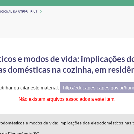
UCIONAL DA UTFPR - RIUT
icos e modos de vida: implicações d
as domésticas na cozinha, em residên
tilhar ou citar este material:
http://educapes.capes.gov.br/ha
Não existem arquivos associados a este item.
rodomésticos e modos de vida: implicações dos eletrodomésticos nas 
 de Florianópolis/SC