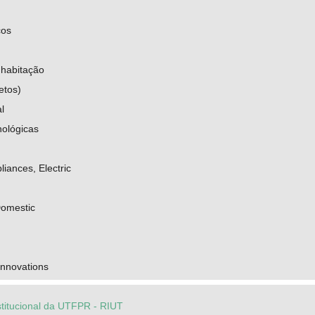
cos
 habitação
etos)
l
nológicas
iances, Electric
Domestic
innovations
stitucional da UTFPR - RIUT