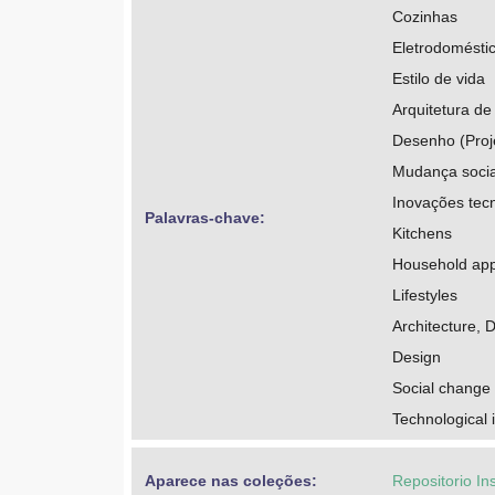
Cozinhas
Eletrodomésti
Estilo de vida
Arquitetura de
Desenho (Proj
Mudança socia
Inovações tec
Palavras-chave: 
Kitchens
Household appl
Lifestyles
Architecture, 
Design
Social change
Technological 
Aparece nas coleções:
Repositorio In