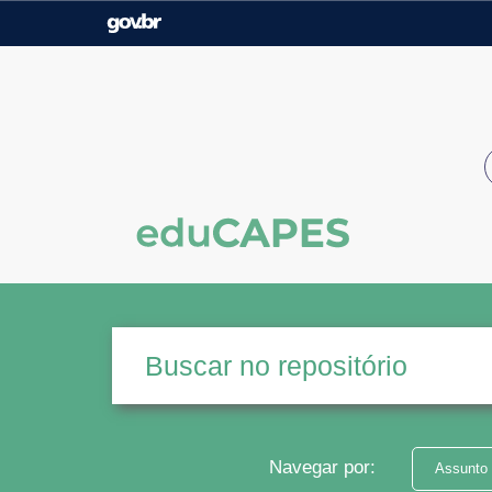
Casa Civil
Ministério da Justiça e
Segurança Pública
Ministério da Agricultura,
Ministério da Educação
Pecuária e Abastecimento
Ministério do Meio Ambiente
Ministério do Turismo
Secretaria de Governo
Gabinete de Segurança
Institucional
Navegar por:
Assunto