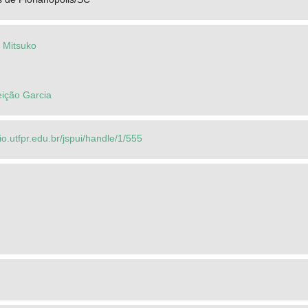
 Mitsuko
eição Garcia
rio.utfpr.edu.br/jspui/handle/1/555