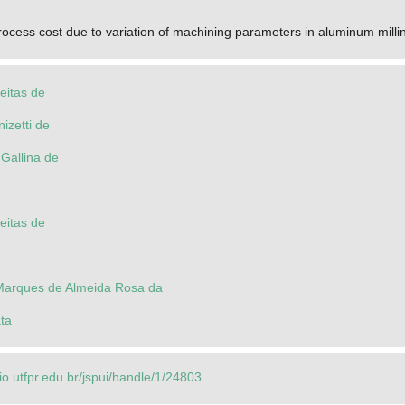
rocess cost due to variation of machining parameters in aluminum milli
eitas de
izetti de
 Gallina de
eitas de
Marques de Almeida Rosa da
ta
rio.utfpr.edu.br/jspui/handle/1/24803