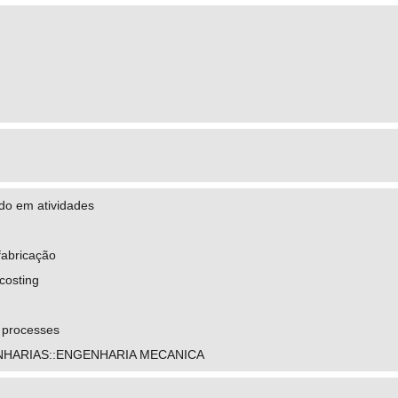
do em atividades
fabricação
 costing
 processes
NHARIAS::ENGENHARIA MECANICA