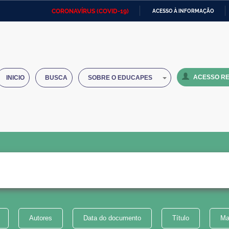
CORONAVÍRUS (COVID-19)
ACESSO À INFORMAÇÃO
Ministério da Defesa
Ministério das Relações
Mini
IR
Exteriores
PARA
O
Ministério da Cidadania
Ministério da Saúde
Mini
CONTEÚDO
ACESSO RE
INICIO
BUSCA
SOBRE O EDUCAPES
Ministério do Desenvolvimento
Controladoria-Geral da União
Minis
Regional
e do
Advocacia-Geral da União
Banco Central do Brasil
Plana
Autores
Data do documento
Título
Ma