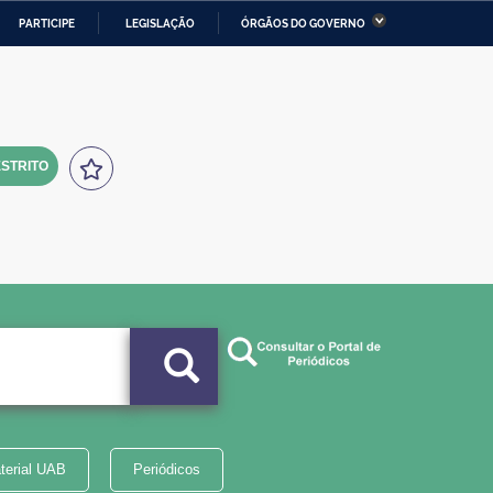
PARTICIPE
LEGISLAÇÃO
ÓRGÃOS DO GOVERNO
stério da Economia
Ministério da Infraestrutura
stério de Minas e Energia
Ministério da Ciência,
Tecnologia, Inovações e
Comunicações
STRITO
tério da Mulher, da Família
Secretaria-Geral
s Direitos Humanos
lto
terial UAB
Periódicos