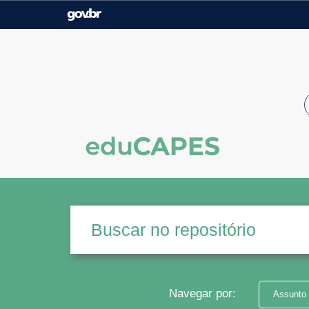
Casa Civil
Ministério da Justiça e
Segurança Pública
Ministério da Agricultura,
Ministério da Educação
Pecuária e Abastecimento
Ministério do Meio Ambiente
Ministério do Turismo
Secretaria de Governo
Gabinete de Segurança
Institucional
Navegar por:
Assunto