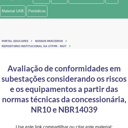
Ministério de Minas e Energia
Material UAB
Periódicos
Ministério da Ciência, Tecnologia, Inovações e Comunicações
Ministério do Meio Ambiente
PORTAL EDUCAPES
NOSSOS PARCEIROS
Ministério do Turismo
REPOSITORIO INSTITUCIONAL DA UTFPR - RIUT
Ministério do Desenvolvimento Regional
Avaliação de conformidades em
Controladoria-Geral da União
subestações considerando os riscos
Ministério da Mulher, da Família e dos Direitos Humanos
e os equipamentos a partir das
Secretaria-Geral
normas técnicas da concessionária,
NR10 e NBR14039
Secretaria de Governo
Gabinete de Segurança Institucional
Use este link compartilhar ou citar este material: