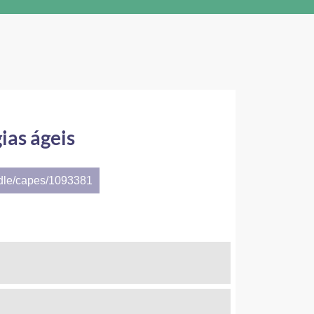
as ágeis
ndle/capes/1093381