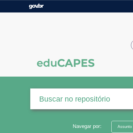
Casa Civil
Ministério da Justiça e
Segurança Pública
Ministério da Agricultura,
Ministério da Educação
Pecuária e Abastecimento
Ministério do Meio Ambiente
Ministério do Turismo
Secretaria de Governo
Gabinete de Segurança
Institucional
Navegar por:
Assunto