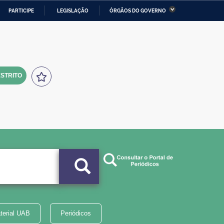
PARTICIPE
LEGISLAÇÃO
ÓRGÃOS DO GOVERNO
stério da Economia
Ministério da Infraestrutura
stério de Minas e Energia
Ministério da Ciência,
Tecnologia, Inovações e
Comunicações
STRITO
tério da Mulher, da Família
Secretaria-Geral
s Direitos Humanos
lto
terial UAB
Periódicos