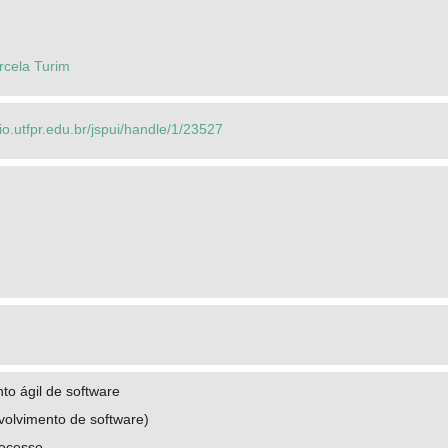
rcela Turim
rio.utfpr.edu.br/jspui/handle/1/23527
to ágil de software
olvimento de software)
rocesso