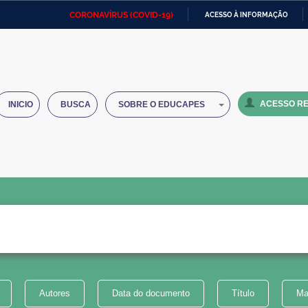
CORONAVÍRUS (COVID-19)
ACESSO À INFORMAÇÃO
Ministério da Defesa
Ministério das Relações
Mini
IR
Exteriores
PARA
O
Ministério da Cidadania
Ministério da Saúde
Mini
CONTEÚDO
ACESSO RE
INICIO
BUSCA
SOBRE O EDUCAPES
Ministério do Desenvolvimento
Controladoria-Geral da União
Minis
Regional
e do
Advocacia-Geral da União
Banco Central do Brasil
Plana
Autores
Data do documento
Título
Ma