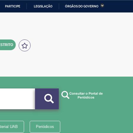
PARTICIPE
LEGISLAÇÃO
ÓRGÃOS DO GOVERNO
stério da Economia
Ministério da Infraestrutura
stério de Minas e Energia
Ministério da Ciência,
Tecnologia, Inovações e
Comunicações
STRITO
tério da Mulher, da Família
Secretaria-Geral
s Direitos Humanos
lto
terial UAB
Periódicos