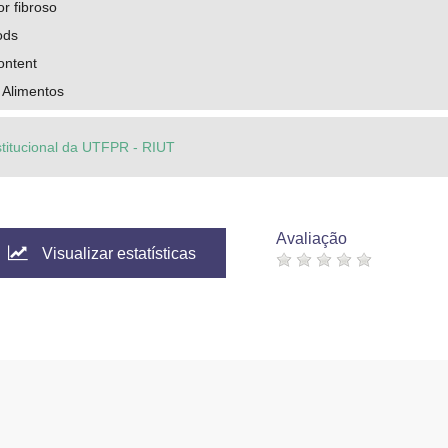
or fibroso
ods
ontent
 Alimentos
stitucional da UTFPR - RIUT
Avaliação
Visualizar estatísticas