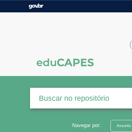
Casa Civil
Ministério da Justiça e
Segurança Pública
Ministério da Agricultura,
Ministério da Educação
Pecuária e Abastecimento
Ministério do Meio Ambiente
Ministério do Turismo
Secretaria de Governo
Gabinete de Segurança
Institucional
Navegar por:
Assunto