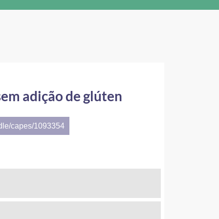
sem adição de glúten
ndle/capes/1093354