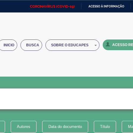
CORONAVÍRUS (COVID-19)
ACESSO À INFORMAÇÃO
Ministério da Defesa
Ministério das Relações
Mini
IR
Exteriores
PARA
O
Ministério da Cidadania
Ministério da Saúde
Mini
CONTEÚDO
ACESSO RE
INICIO
BUSCA
SOBRE O EDUCAPES
Ministério do Desenvolvimento
Controladoria-Geral da União
Minis
Regional
e do
Advocacia-Geral da União
Banco Central do Brasil
Plana
Autores
Data do documento
Título
Ma