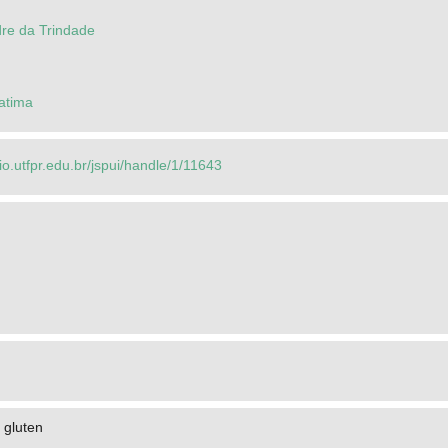
dre da Trindade
Fatima
rio.utfpr.edu.br/jspui/handle/1/11643
 gluten