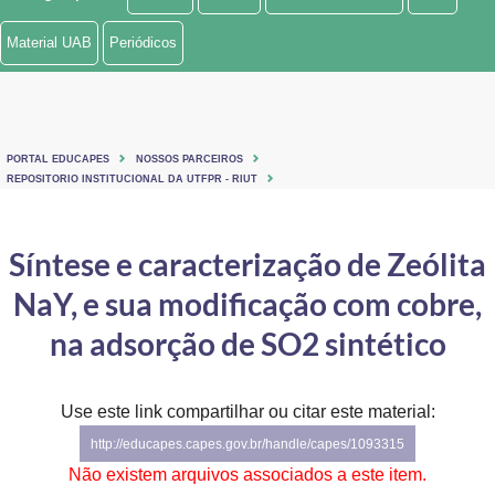
Ministério de Minas e Energia
Material UAB
Periódicos
Ministério da Ciência, Tecnologia, Inovações e Comunicações
Ministério do Meio Ambiente
PORTAL EDUCAPES
NOSSOS PARCEIROS
Ministério do Turismo
REPOSITORIO INSTITUCIONAL DA UTFPR - RIUT
Ministério do Desenvolvimento Regional
Síntese e caracterização de Zeólita
Controladoria-Geral da União
NaY, e sua modificação com cobre,
Ministério da Mulher, da Família e dos Direitos Humanos
na adsorção de SO2 sintético
Secretaria-Geral
Use este link compartilhar ou citar este material:
Secretaria de Governo
http://educapes.capes.gov.br/handle/capes/1093315
Gabinete de Segurança Institucional
Não existem arquivos associados a este item.