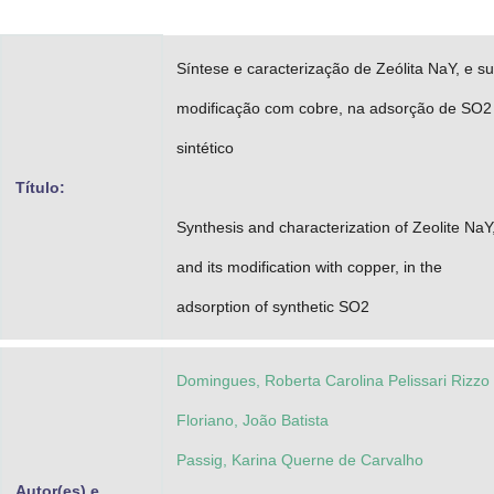
Advocacia-Geral da União
Síntese e caracterização de Zeólita NaY, e s
Banco Central do Brasil
modificação com cobre, na adsorção de SO2
Planalto
sintético
Título:
Synthesis and characterization of Zeolite NaY
and its modification with copper, in the
adsorption of synthetic SO2
Domingues, Roberta Carolina Pelissari Rizzo
Floriano, João Batista
Passig, Karina Querne de Carvalho
Autor(es) e