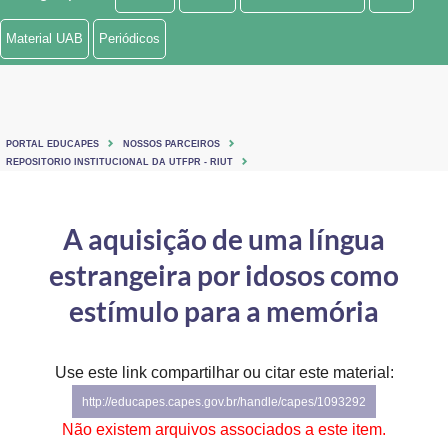
Ministério de Minas e Energia
Material UAB
Periódicos
Ministério da Ciência, Tecnologia, Inovações e Comunicações
Ministério do Meio Ambiente
PORTAL EDUCAPES
NOSSOS PARCEIROS
Ministério do Turismo
REPOSITORIO INSTITUCIONAL DA UTFPR - RIUT
Ministério do Desenvolvimento Regional
A aquisição de uma língua
Controladoria-Geral da União
estrangeira por idosos como
Ministério da Mulher, da Família e dos Direitos Humanos
estímulo para a memória
Secretaria-Geral
Use este link compartilhar ou citar este material:
Secretaria de Governo
http://educapes.capes.gov.br/handle/capes/1093292
Gabinete de Segurança Institucional
Não existem arquivos associados a este item.