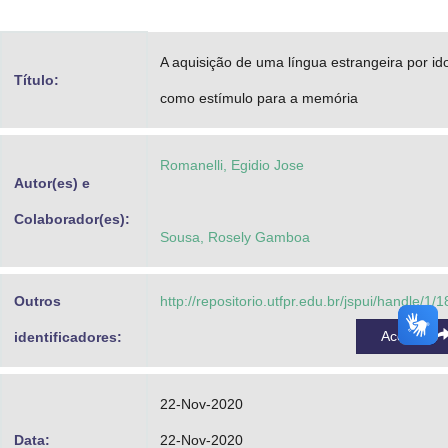
Advocacia-Geral da União
A aquisição de uma língua estrangeira por id
Banco Central do Brasil
Título:
como estímulo para a memória
Planalto
Romanelli, Egidio Jose
Autor(es) e
Colaborador(es):
Sousa, Rosely Gamboa
Outros
http://repositorio.utfpr.edu.br/jspui/handle/1/
Acessar
identificadores:
22-Nov-2020
Data:
22-Nov-2020