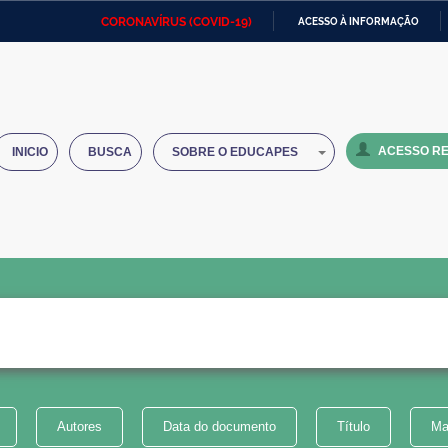
CORONAVÍRUS (COVID-19)
ACESSO À INFORMAÇÃO
Ministério da Defesa
Ministério das Relações
Mini
IR
Exteriores
PARA
O
Ministério da Cidadania
Ministério da Saúde
Mini
CONTEÚDO
ACESSO RE
INICIO
BUSCA
SOBRE O EDUCAPES
Ministério do Desenvolvimento
Controladoria-Geral da União
Minis
Regional
e do
Advocacia-Geral da União
Banco Central do Brasil
Plana
Autores
Data do documento
Título
Ma