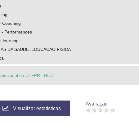
s
hing
 - Coaching
s - Performances
 learning
IAS DA SAUDE::EDUCACAO FISICA
ca
stitucional da UTFPR - RIUT
Avaliação
Visualizar estatísticas