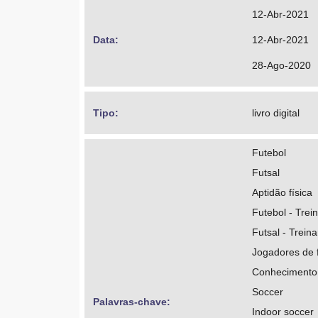
https://orcid
12-Abr-2021
http://lattes
Data: 
12-Abr-2021
Moraes, Jose 
28-Ago-2020
http://lattes
Bassan, Julio 
Tipo: 
livro digital
https://orcid
Futebol
http://lattes
Futsal
Aptidão física
Futebol - Trei
Futsal - Trein
Jogadores de 
Conhecimento
Soccer
Palavras-chave: 
Indoor soccer