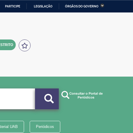
PARTICIPE
LEGISLAÇÃO
ÓRGÃOS DO GOVERNO
stério da Economia
Ministério da Infraestrutura
stério de Minas e Energia
Ministério da Ciência,
Tecnologia, Inovações e
Comunicações
STRITO
tério da Mulher, da Família
Secretaria-Geral
s Direitos Humanos
lto
terial UAB
Periódicos