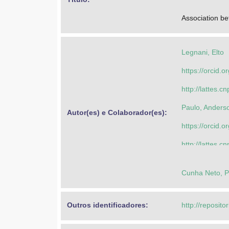
Association be
Legnani, Elto
https://orcid
http://lattes
Paulo, Anders
Autor(es) e Colaborador(es): 
https://orcid.
http://lattes
Legnani, Elto
Cunha Neto, P
https://orcid
http://lattes
Outros identificadores: 
http://reposito
Praça, Gibson