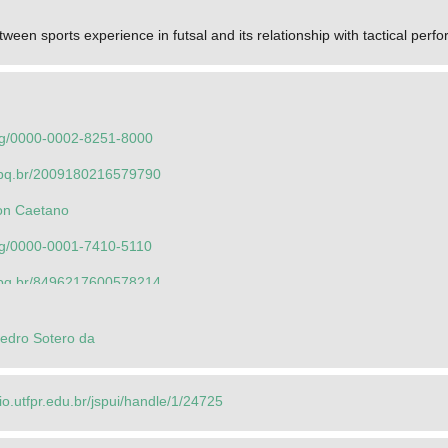
tween sports experience in futsal and its relationship with tactical perf
.org/0000-0002-8251-8000
.cnpq.br/2009180216579790
on Caetano
org/0000-0001-7410-5110
.cnpq.br/8496217600578214
edro Sotero da
.org/0000-0002-8251-8000
.cnpq.br/2009180216579790
rio.utfpr.edu.br/jspui/handle/1/24725
 Moreira