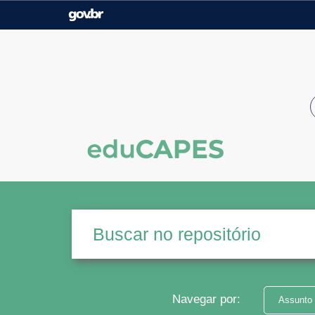
Casa Civil
Ministério da Justiça e
Segurança Pública
Ministério da Agricultura,
Ministério da Educação
Pecuária e Abastecimento
Ministério do Meio Ambiente
Ministério do Turismo
Secretaria de Governo
Gabinete de Segurança
Institucional
Navegar por:
Assunto