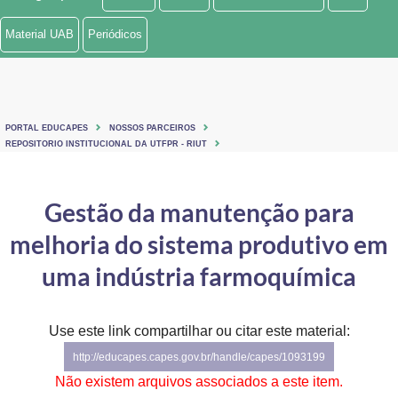
Ministério de Minas e Energia
Material UAB
Periódicos
Ministério da Ciência, Tecnologia, Inovações e Comunicações
Ministério do Meio Ambiente
PORTAL EDUCAPES
NOSSOS PARCEIROS
Ministério do Turismo
REPOSITORIO INSTITUCIONAL DA UTFPR - RIUT
Ministério do Desenvolvimento Regional
Gestão da manutenção para
Controladoria-Geral da União
melhoria do sistema produtivo em
Ministério da Mulher, da Família e dos Direitos Humanos
uma indústria farmoquímica
Secretaria-Geral
Use este link compartilhar ou citar este material:
Secretaria de Governo
http://educapes.capes.gov.br/handle/capes/1093199
Gabinete de Segurança Institucional
Não existem arquivos associados a este item.