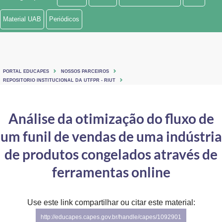
Ministério de Minas e Energia
Material UAB
Periódicos
Ministério da Ciência, Tecnologia, Inovações e Comunicações
Ministério do Meio Ambiente
PORTAL EDUCAPES
NOSSOS PARCEIROS
Ministério do Turismo
REPOSITORIO INSTITUCIONAL DA UTFPR - RIUT
Ministério do Desenvolvimento Regional
Análise da otimização do fluxo de
Controladoria-Geral da União
um funil de vendas de uma indústria
Ministério da Mulher, da Família e dos Direitos Humanos
de produtos congelados através de
Secretaria-Geral
ferramentas online
Secretaria de Governo
Use este link compartilhar ou citar este material:
Gabinete de Segurança Institucional
http://educapes.capes.gov.br/handle/capes/1092901