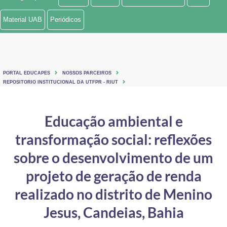
Ministério de Minas e Energia
Material UAB
Periódicos
Ministério da Ciência, Tecnologia, Inovações e Comunicações
Ministério do Meio Ambiente
PORTAL EDUCAPES
NOSSOS PARCEIROS
Ministério do Turismo
REPOSITORIO INSTITUCIONAL DA UTFPR - RIUT
Ministério do Desenvolvimento Regional
Educação ambiental e
Controladoria-Geral da União
transformação social: reflexões
Ministério da Mulher, da Família e dos Direitos Humanos
sobre o desenvolvimento de um
Secretaria-Geral
projeto de geração de renda
realizado no distrito de Menino
Secretaria de Governo
Jesus, Candeias, Bahia
Gabinete de Segurança Institucional