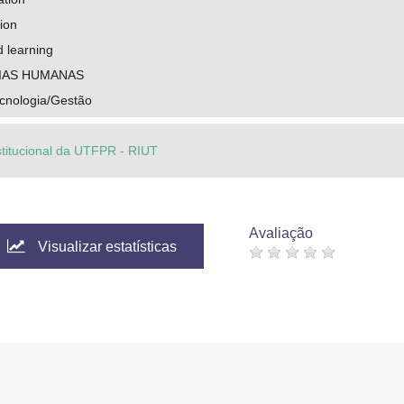
ion
 learning
IAS HUMANAS
cnologia/Gestão
stitucional da UTFPR - RIUT
Avaliação
Visualizar estatísticas