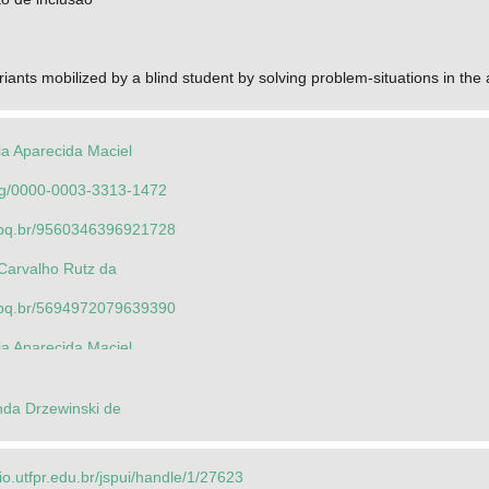
iants mobilized by a blind student by solving problem-situations in the a
éia Aparecida Maciel
.org/0000-0003-3313-1472
.cnpq.br/9560346396921728
 Carvalho Rutz da
.cnpq.br/5694972079639390
éia Aparecida Maciel
.org/0000-0003-3313-1472
da Drzewinski de
.cnpq.br/9560346396921728
é Luis
rio.utfpr.edu.br/jspui/handle/1/27623