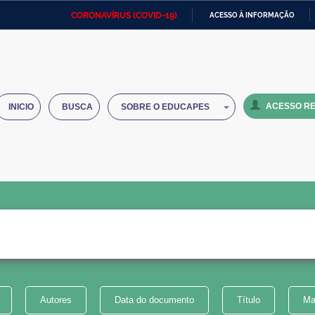
CORONAVÍRUS (COVID-19)
ACESSO À INFORMAÇÃO
Ministério da Defesa
Ministério das Relações
Mini
IR
Exteriores
PARA
O
Ministério da Cidadania
Ministério da Saúde
Mini
CONTEÚDO
ACESSO RE
INICIO
BUSCA
SOBRE O EDUCAPES
Ministério do Desenvolvimento
Controladoria-Geral da União
Minis
Regional
e do
Advocacia-Geral da União
Banco Central do Brasil
Plana
Autores
Data do documento
Título
Ma