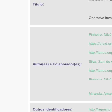
Título: 
Operative invar
Pinheiro, Nilc
https://orcid
http://lattes
Silva, Sani de
Autor(es) e Colaborador(es): 
http://lattes
Pinheiro, Nilc
https://orcid
Miranda, Aman
http://lattes
Trevisan, Andr
Outros identificadores: 
http://reposito