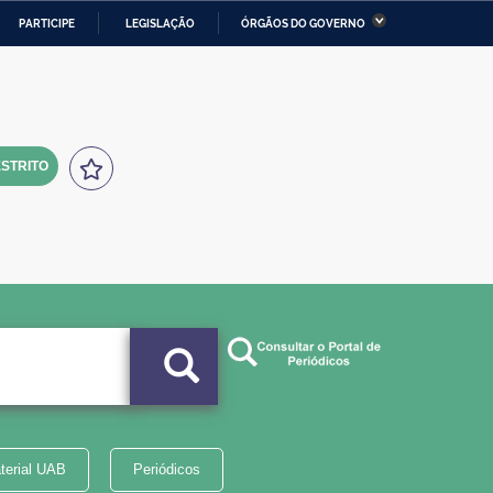
PARTICIPE
LEGISLAÇÃO
ÓRGÃOS DO GOVERNO
stério da Economia
Ministério da Infraestrutura
stério de Minas e Energia
Ministério da Ciência,
Tecnologia, Inovações e
Comunicações
STRITO
tério da Mulher, da Família
Secretaria-Geral
s Direitos Humanos
lto
terial UAB
Periódicos