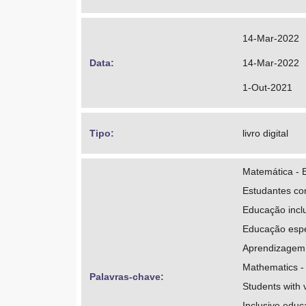
https://orcid
http://lattes
14-Mar-2022
Santos, Clodog
Data: 
14-Mar-2022
https://orcid
1-Out-2021
http://lattes.
Gazire, Eliane
Tipo: 
livro digital
https://orcid
Matemática - 
http://lattes
Estudantes com
Santos Junior
Educação incl
Educação espe
https://orcid
Aprendizagem
http://lattes
Mathematics -
Palavras-chave: 
Students with v
Inclusive educ