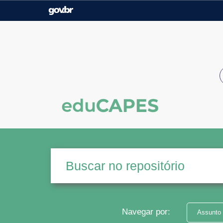
Casa Civil
Ministério da Justiça e
Segurança Pública
Ministério da Agricultura,
Ministério da Educação
Pecuária e Abastecimento
Ministério do Meio Ambiente
Ministério do Turismo
Secretaria de Governo
Gabinete de Segurança
Institucional
Navegar por:
Assunto