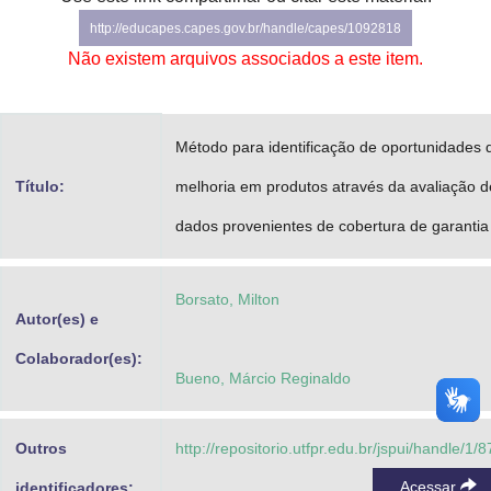
Advocacia-Geral da União
http://educapes.capes.gov.br/handle/capes/1092818
Não existem arquivos associados a este item.
Banco Central do Brasil
Planalto
Método para identificação de oportunidades 
Título:
melhoria em produtos através da avaliação d
dados provenientes de cobertura de garantia
Borsato, Milton
Autor(es) e
Colaborador(es):
Bueno, Márcio Reginaldo
Outros
http://repositorio.utfpr.edu.br/jspui/handle/1/8
Acessar
identificadores: