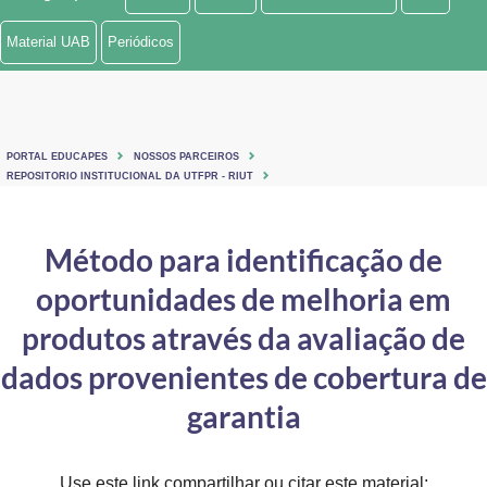
Ministério de Minas e Energia
Material UAB
Periódicos
Ministério da Ciência, Tecnologia, Inovações e Comunicações
Ministério do Meio Ambiente
PORTAL EDUCAPES
NOSSOS PARCEIROS
Ministério do Turismo
REPOSITORIO INSTITUCIONAL DA UTFPR - RIUT
Ministério do Desenvolvimento Regional
Método para identificação de
Controladoria-Geral da União
oportunidades de melhoria em
Ministério da Mulher, da Família e dos Direitos Humanos
produtos através da avaliação de
Secretaria-Geral
dados provenientes de cobertura de
garantia
Secretaria de Governo
Gabinete de Segurança Institucional
Use este link compartilhar ou citar este material: