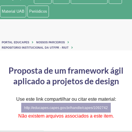
Ministério de Minas e Energia
Material UAB
Periódicos
Ministério da Ciência, Tecnologia, Inovações e Comunicações
Ministério do Meio Ambiente
PORTAL EDUCAPES
NOSSOS PARCEIROS
Ministério do Turismo
REPOSITORIO INSTITUCIONAL DA UTFPR - RIUT
Ministério do Desenvolvimento Regional
Proposta de um framework ágil
Controladoria-Geral da União
aplicado a projetos de design
Ministério da Mulher, da Família e dos Direitos Humanos
Use este link compartilhar ou citar este material:
Secretaria-Geral
http://educapes.capes.gov.br/handle/capes/1092742
Secretaria de Governo
Não existem arquivos associados a este item.
Gabinete de Segurança Institucional